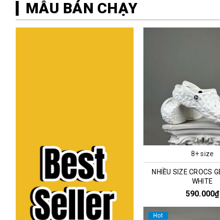
MẪU BÁN CHẠY
8+ size
NHIỀU SIZE CROCS 
WHITE
590.000₫
Hot