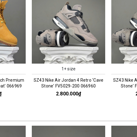
1+ size
 Retro 'Cave
SZ43 Nike Air Jordan 4 Retro 'Cave
SZ44 Nike x 
0 066960
Stone' FV5029-200 066961
Death CHA
₫
2.800.000₫