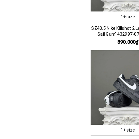
1+ size
SZ40.5 Nike Killshot 2 L
Sail Gum' 432997-0
890.000₫
1+ size