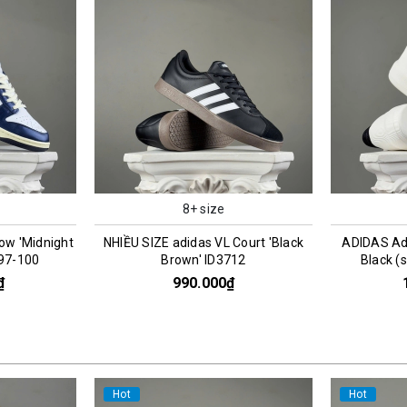
8+ size
ow 'Midnight
NHIỀU SIZE adidas VL Court 'Black
ADIDAS Ad
197-100
Brown' ID3712
Black (
₫
990.000₫
Hot