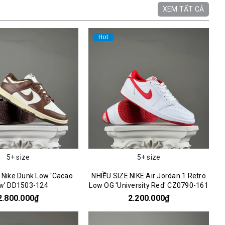
XEM TẤT CẢ
Hot
5+ size
5+ size
 Nike Dunk Low 'Cacao
NHIỀU SIZE NIKE Air Jordan 1 Retro
w' DD1503-124
Low OG 'University Red' CZ0790-161
2.800.000₫
2.200.000₫