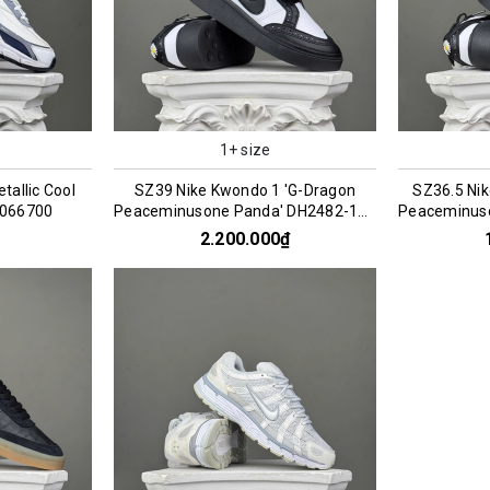
1+ size
etallic Cool
SZ39 Nike Kwondo 1 'G-Dragon
SZ36.5 Ni
 066700
Peaceminusone Panda' DH2482-101
Peaceminus
066957
2.200.000₫