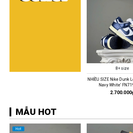
8+ size
NHIỀU SIZE Nike Dunk L
Navy White' FN7
2.700.000
MẪU HOT
Hot