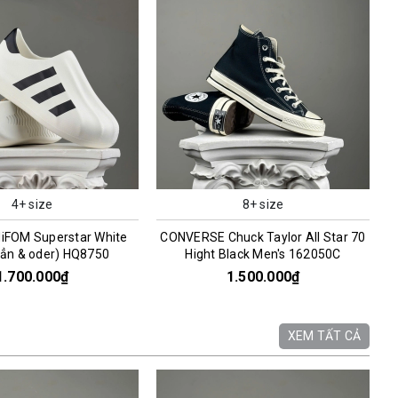
4+ size
8+ size
iFOM Superstar White
CONVERSE Chuck Taylor All Star 70
sẳn & oder) HQ8750
Hight Black Men's 162050C
1.700.000₫
1.500.000₫
XEM TẤT CẢ