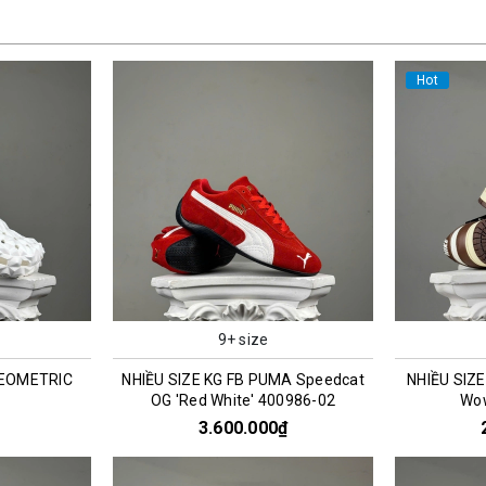
Hot
9+ size
GEOMETRIC
NHIỀU SIZE KG FB PUMA Speedcat
NHIỀU SIZE
OG 'Red White' 400986-02
Wo
3.600.000₫