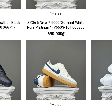
1+ size
eather 'Black
SZ36.5 Nike P-6000 'Summit White
70 066717
Pure Platinum' FV6603-101 066853
690.000₫
1+ size