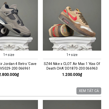
1+ size
1+ size
CLOT Air Max 1 'Kiss Of
SZ39 Nike Kwondo 1 'G-Dragon
' DD1870-200 066963
Peaceminusone Panda' DH2482-101
066957
1.200.000₫
2.200.000₫
XEM TẤT CẢ