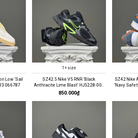
1+ size
on Low 'Sail
SZ42.5 Nike V5 RNR 'Black
SZ42 Nike 
133 066787
Anthracite Lime Blast' HJ5228-005
'Navy Safe
076200
850.000₫