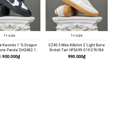
1+ size
1+ size
ke Kwondo 1 'G-Dragon
SZ40.5 Nike-Killshot 2 'Light Bone
one Panda' DH2482-101
British Tan' HF5699-019 076184
066956
1.900.000₫
990.000₫