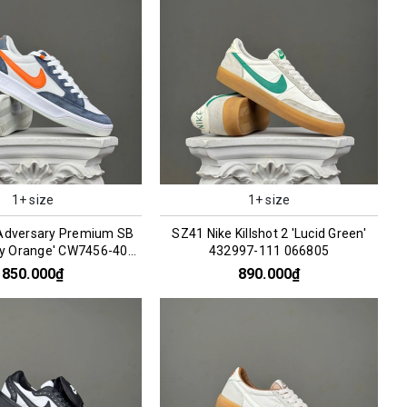
1+ size
1+ size
Adversary Premium SB
SZ41 Nike Killshot 2 'Lucid Green'
ty Orange' CW7456-402
432997-111 066805
066297
850.000₫
890.000₫