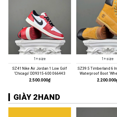
1+ size
1+ size
SZ39.5 Timberland 6 Inch Premium
SZ43 Nike Air Jordan 4
Waterproof Boot 'Wheat' 066969
Stone' FV5029-20
2.200.000₫
2.800.000
GIÀY 2HAND