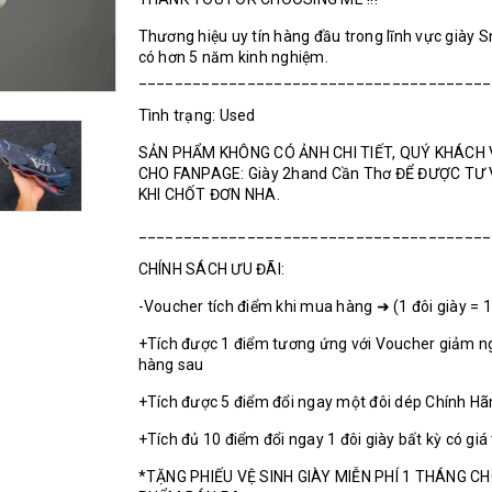
Thương hiệu uy tín hàng đầu trong lĩnh vực giày 
có hơn 5 năm kinh nghiệm.
______________________________________
Tình trạng: Used
SẢN PHẨM KHÔNG CÓ ẢNH CHI TIẾT, QUÝ KHÁCH 
CHO FANPAGE: Giày 2hand Cần Thơ ĐỂ ĐƯỢC TƯ
KHI CHỐT ĐƠN NHA.
_______________________________________
CHÍNH SÁCH ƯU ĐÃI:
-Voucher tích điểm khi mua hàng ➜ (1 đôi giày = 
+Tích được 1 điểm tương ứng với Voucher giảm n
hàng sau
+Tích được 5 điểm đổi ngay một đôi dép Chính H
+Tích đủ 10 điểm đổi ngay 1 đôi giày bất kỳ có giá
*TẶNG PHIẾU VỆ SINH GIÀY MIỄN PHÍ 1 THÁNG C