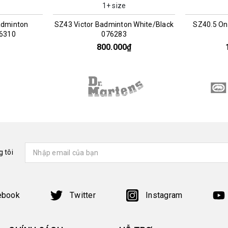
1+ size
adminton
SZ43 Victor Badminton White/Black
SZ40.5 On
76310
076283
800.000₫
 tôi
ebook
Twitter
Instagram