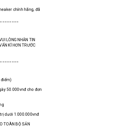
Sneaker chính hãng, đã
_________
VUI LÒNG NHẮN TIN
 VẤN KĨ HƠN TRƯỚC
________
1 điểm)
gày 50.000vnđ cho đơn
ãng
 trị dưới 1.000.000vnđ
HO TOÀN BỘ SẢN