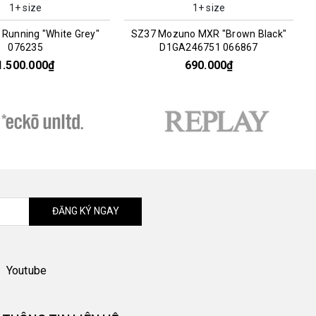
1+ size
1+ size
 Running "White Grey"
SZ37 Mozuno MXR "Brown Black"
076235
D1GA246751 066867
1.500.000₫
690.000₫
ĐĂNG KÝ NGAY
Youtube