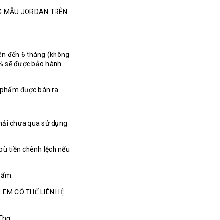
NG MẪU JORDAN TRÊN
ên đến 6 tháng (không
% sẽ được bảo hành
n phẩm được bán ra.
hải chưa qua sử dụng
bù tiền chênh lệch nếu
hẩm.
 EM CÓ THỂ LIÊN HỆ
 Thơ