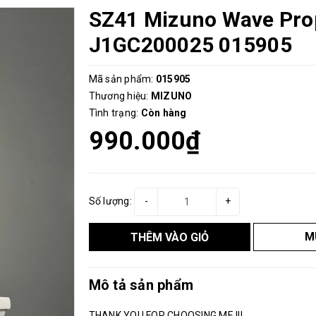
SZ41 Mizuno Wave Pro
J1GC200025 015905
Mã sản phẩm:
015905
Thương hiệu:
MIZUNO
Tình trạng:
Còn hàng
990.000₫
Số lượng:
-
+
M
THÊM VÀO GIỎ
Mô tả sản phẩm
THANK YOU FOR CHOOSING ME !!!