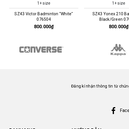
1+ size
1+ size
SZ43 Victor Badminton "White"
SZ43 Yonex 210 B
076504
Black/Green 0
800.000₫
800.000₫
Đăng kí nhận thông tin từ chúng
Fac