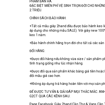
PHẨM BÁN RA.
ĐẶC BIỆT MIỄN PHÍ VỆ SINH TRỌN ĐỜI CHO NHỮ
2 TRIỆU.
CHÍNH SÁCH BẢO HÀNH:
+Tất cả mẫu giày 2hand đều được bảo hành keo l
áp dụng cho những mẫu SALE). Với giày new 100
keo 1 năm.
+Bảo hành chính hãng trọn đời cho tất cả các sả
ĐỔI HÀNG:
+Được đổi hàng nếu không vừa size / sản phẩm p
tình trạng giống như lúc nhận hàng.
+Được đổi qua sản phẩm khác bằng giá tiền hoặc 
đổi mẫu giá cao hơn.
+Không áp dụng trả hàng hoàn tiền với mọi sản p
ĐỂ ĐƯỢC TƯ VẤN & GIẢI ĐÁP MỌI THẮC MẮC. ANH
G2CT QUA CÁC KÊNH SAU.
Page Facebook: Giày 2hand Cần Thơ & Vans Cần