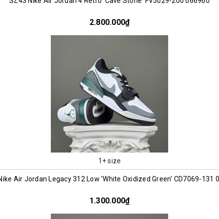
SZ43 Nike Air Jordan 4 Retro 'Cave Stone' FV5029-200 066960
2.800.000₫
1+ size
ike Air Jordan Legacy 312 Low 'White Oxidized Green' CD7069-131 
1.300.000₫