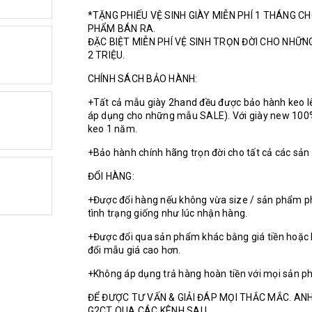
*TẶNG PHIẾU VỆ SINH GIÀY MIỄN PHÍ 1 THÁNG C
PHẨM BÁN RA.
ĐẶC BIỆT MIỄN PHÍ VỆ SINH TRỌN ĐỜI CHO NHỮ
2 TRIỆU.
CHÍNH SÁCH BẢO HÀNH:
+Tất cả mẫu giày 2hand đều được bảo hành keo l
áp dụng cho những mẫu SALE). Với giày new 100
keo 1 năm.
+Bảo hành chính hãng trọn đời cho tất cả các sả
ĐỔI HÀNG:
+Được đổi hàng nếu không vừa size / sản phẩm p
tình trạng giống như lúc nhận hàng.
+Được đổi qua sản phẩm khác bằng giá tiền hoặc 
đổi mẫu giá cao hơn.
+Không áp dụng trả hàng hoàn tiền với mọi sản p
ĐỂ ĐƯỢC TƯ VẤN & GIẢI ĐÁP MỌI THẮC MẮC. ANH
G2CT QUA CÁC KÊNH SAU.