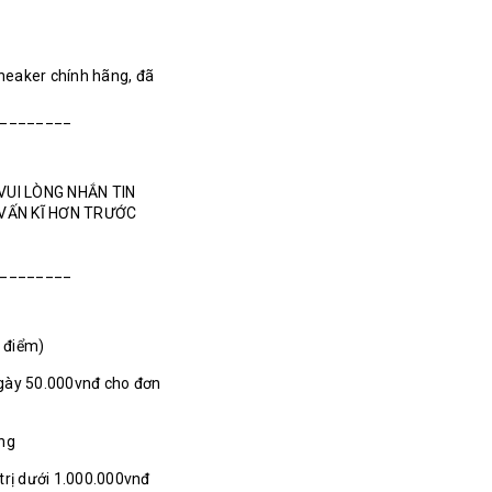
Sneaker chính hãng, đã
________
VUI LÒNG NHẮN TIN
 VẤN KĨ HƠN TRƯỚC
________
1 điểm)
gày 50.000vnđ cho đơn
ãng
 trị dưới 1.000.000vnđ