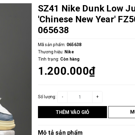
SZ41 Nike Dunk Low 
'Chinese New Year' FZ
065638
Mã sản phẩm:
065638
Thương hiệu:
Nike
Tình trạng:
Còn hàng
1.200.000₫
Số lượng:
-
+
M
THÊM VÀO GIỎ
Mô tả sản phẩm