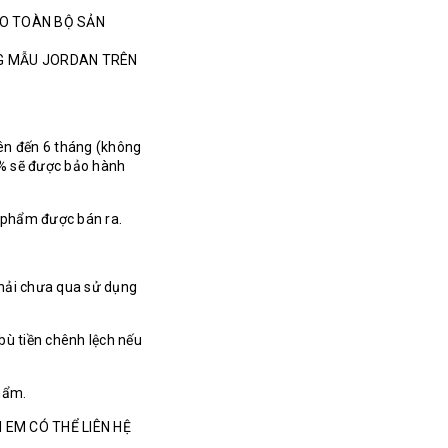
HO TOÀN BỘ SẢN
NG MẪU JORDAN TRÊN
ên đến 6 tháng (không
% sẽ được bảo hành
n phẩm được bán ra.
hải chưa qua sử dụng
bù tiền chênh lệch nếu
hẩm.
 EM CÓ THỂ LIÊN HỆ