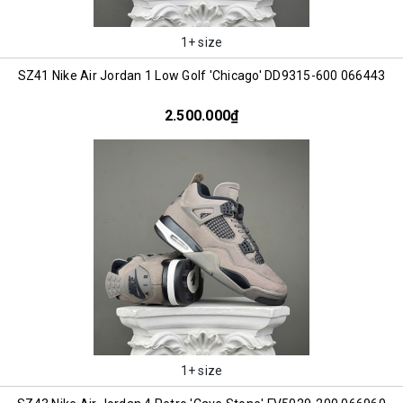
1+ size
SZ41 Nike Air Jordan 1 Low Golf 'Chicago' DD9315-600 066443
2.500.000₫
1+ size