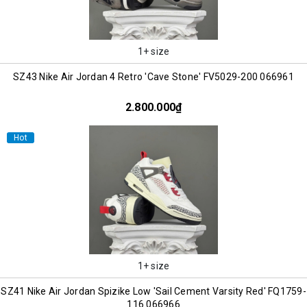
1+ size
SZ43 Nike Air Jordan 4 Retro 'Cave Stone' FV5029-200 066961
2.800.000₫
Hot
1+ size
SZ41 Nike Air Jordan Spizike Low 'Sail Cement Varsity Red' FQ1759-
116 066966