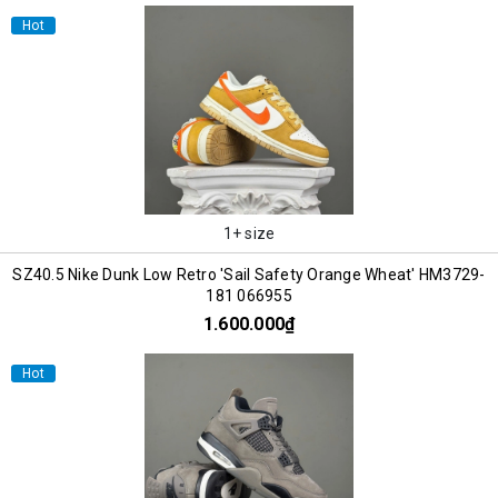
Hot
1+ size
SZ40.5 Nike Dunk Low Retro 'Sail Safety Orange Wheat' HM3729-
181 066955
1.600.000₫
Hot