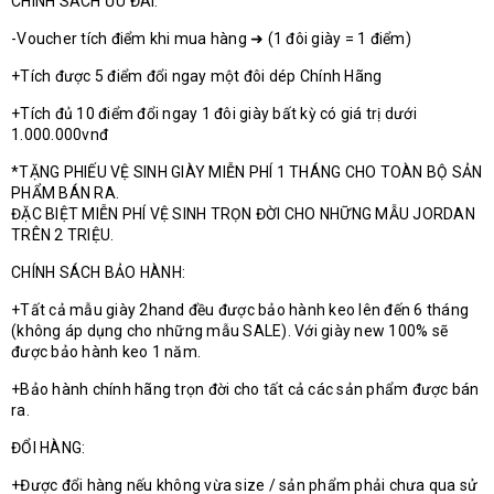
CHÍNH SÁCH ƯU ĐÃI:
-Voucher tích điểm khi mua hàng ➜ (1 đôi giày = 1 điểm)
+Tích được 5 điểm đổi ngay một đôi dép Chính Hãng
+Tích đủ 10 điểm đổi ngay 1 đôi giày bất kỳ có giá trị dưới
1.000.000vnđ
*TẶNG PHIẾU VỆ SINH GIÀY MIỄN PHÍ 1 THÁNG CHO TOÀN BỘ SẢN
PHẨM BÁN RA.
ĐẶC BIỆT MIỄN PHÍ VỆ SINH TRỌN ĐỜI CHO NHỮNG MẪU JORDAN
TRÊN 2 TRIỆU.
CHÍNH SÁCH BẢO HÀNH:
+Tất cả mẫu giày 2hand đều được bảo hành keo lên đến 6 tháng
(không áp dụng cho những mẫu SALE). Với giày new 100% sẽ
được bảo hành keo 1 năm.
+Bảo hành chính hãng trọn đời cho tất cả các sản phẩm được bán
ra.
ĐỔI HÀNG:
+Được đổi hàng nếu không vừa size / sản phẩm phải chưa qua sử