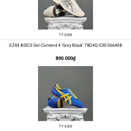
1+ size
SZ44 ASICS Gel-Contend 4 'Grey Black' T8D4Q-030 066408
890.000₫
1+ size