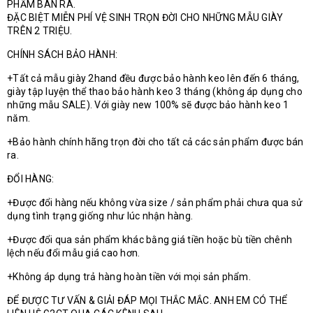
PHẨM BÁN RA.
ĐẶC BIỆT MIỄN PHÍ VỆ SINH TRỌN ĐỜI CHO NHỮNG MẪU GIÀY
TRÊN 2 TRIỆU.
CHÍNH SÁCH BẢO HÀNH:
+Tất cả mẫu giày 2hand đều được bảo hành keo lên đến 6 tháng,
giày tập luyện thể thao bảo hành keo 3 tháng (không áp dụng cho
những mẫu SALE). Với giày new 100% sẽ được bảo hành keo 1
năm.
+Bảo hành chính hãng trọn đời cho tất cả các sản phẩm được bán
ra.
ĐỔI HÀNG:
+Được đổi hàng nếu không vừa size / sản phẩm phải chưa qua sử
dụng tình trạng giống như lúc nhận hàng.
+Được đổi qua sản phẩm khác bằng giá tiền hoặc bù tiền chênh
lệch nếu đổi mẫu giá cao hơn.
+Không áp dụng trả hàng hoàn tiền với mọi sản phẩm.
ĐỂ ĐƯỢC TƯ VẤN & GIẢI ĐÁP MỌI THẮC MẮC. ANH EM CÓ THỂ