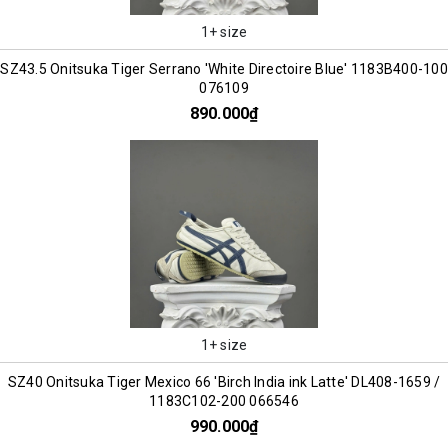
1+ size
SZ43.5 Onitsuka Tiger Serrano 'White Directoire Blue' 1183B400-100
076109
890.000₫
1+ size
SZ40 Onitsuka Tiger Mexico 66 'Birch India ink Latte' DL408-1659 /
1183C102-200 066546
990.000₫