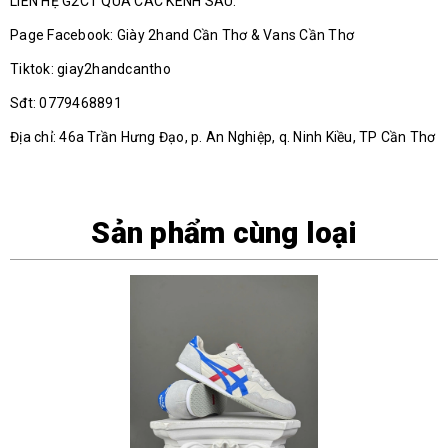
LIÊN HỆ G2CT QUA CÁC KÊNH SAU.
Page Facebook: Giày 2hand Cần Thơ & Vans Cần Thơ
Tiktok: giay2handcantho
Sđt: 0779468891
Địa chỉ: 46a Trần Hưng Đạo, p. An Nghiệp, q. Ninh Kiều, TP Cần Thơ
Sản phẩm cùng loại