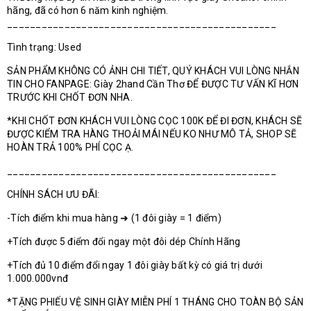
hãng, đã có hơn 6 năm kinh nghiệm.
_______________________________________________
Tình trạng: Used
SẢN PHẨM KHÔNG CÓ ẢNH CHI TIẾT, QUÝ KHÁCH VUI LÒNG NHẮN
TIN CHO FANPAGE: Giày 2hand Cần Thơ ĐỂ ĐƯỢC TƯ VẤN KĨ HƠN
TRƯỚC KHI CHỐT ĐƠN NHA.
*KHI CHỐT ĐƠN KHÁCH VUI LÒNG CỌC 100K ĐỂ ĐI ĐƠN, KHÁCH SẼ
ĐƯỢC KIỂM TRA HÀNG THOẢI MÁI NẾU KO NHƯ MÔ TẢ, SHOP SẼ
HOÀN TRẢ 100% PHÍ CỌC Ạ.
_______________________________________________
CHÍNH SÁCH ƯU ĐÃI:
-Tích điểm khi mua hàng ➜ (1 đôi giày = 1 điểm)
+Tích được 5 điểm đổi ngay một đôi dép Chính Hãng
+Tích đủ 10 điểm đổi ngay 1 đôi giày bất kỳ có giá trị dưới
1.000.000vnđ
*TẶNG PHIẾU VỆ SINH GIÀY MIỄN PHÍ 1 THÁNG CHO TOÀN BỘ SẢN