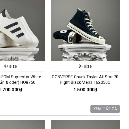
4+ size
8+ size
iFOM Superstar White
CONVERSE Chuck Taylor All Star 70
sẳn & oder) HQ8750
Hight Black Men's 162050C
1.700.000₫
1.500.000₫
XEM TẤT CẢ