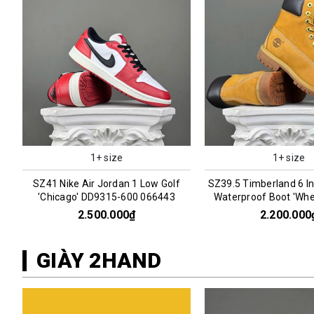
1+ size
1+ size
SZ39.5 Timberland 6 Inch Premium
SZ43 Nike Air Jordan 4
Waterproof Boot 'Wheat' 066969
Stone' FV5029-20
2.200.000₫
2.800.000
GIÀY 2HAND