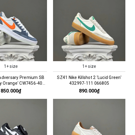
1+ size
1+ size
Adversary Premium SB
SZ41 Nike Killshot 2 'Lucid Green'
ty Orange' CW7456-402
432997-111 066805
066297
850.000₫
890.000₫