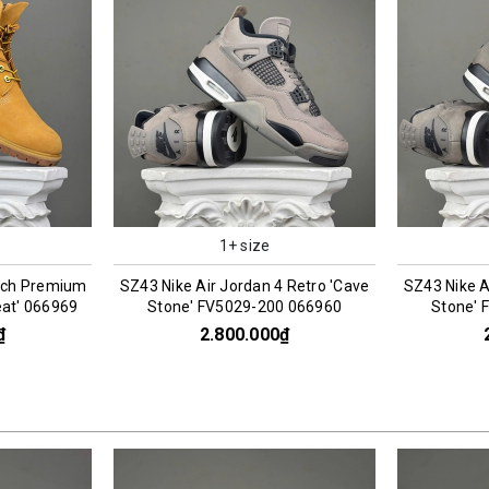
1+ size
 Retro 'Cave
SZ43 Nike Air Jordan 4 Retro 'Cave
SZ44 Nike x 
0 066960
Stone' FV5029-200 066961
Death CHA
₫
2.800.000₫