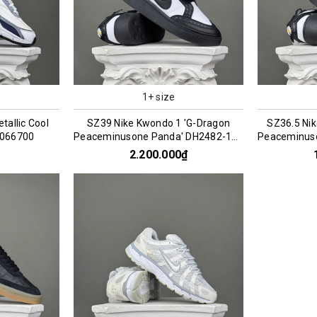
1+ size
etallic Cool
SZ39 Nike Kwondo 1 'G-Dragon
SZ36.5 Ni
 066700
Peaceminusone Panda' DH2482-101
Peaceminus
066957
2.200.000₫