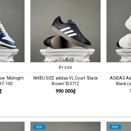
8+ size
ow 'Midnight
NHIỀU SIZE adidas VL Court 'Black
ADIDAS Ad
197-100
Brown' ID3712
Black (
₫
990.000₫
Hot