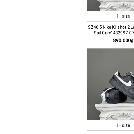
1+ size
SZ40.5 Nike Killshot 2 L
Sail Gum' 432997-0
890.000₫
1+ size