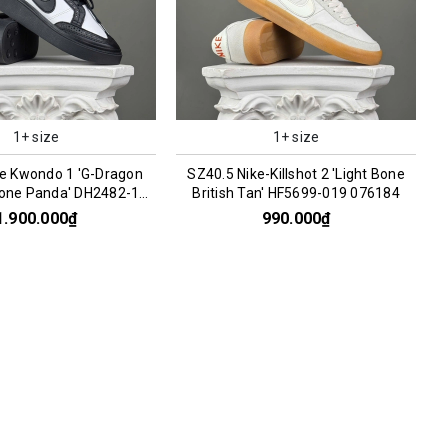
1+ size
1+ size
ke Kwondo 1 'G-Dragon
SZ40.5 Nike-Killshot 2 'Light Bone
one Panda' DH2482-101
British Tan' HF5699-019 076184
066956
1.900.000₫
990.000₫