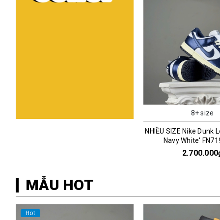
8+ size
NHIỀU SIZE Nike Dunk L
Navy White' FN7
2.700.000
MẪU HOT
Hot