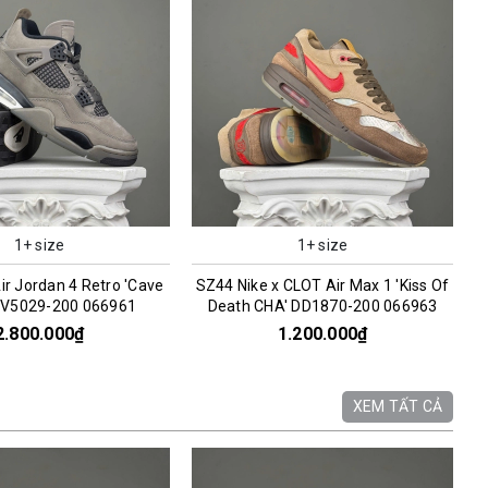
1+ size
1+ size
CLOT Air Max 1 'Kiss Of
SZ39 Nike Kwondo 1 'G-Dragon
' DD1870-200 066963
Peaceminusone Panda' DH2482-101
066957
1.200.000₫
2.200.000₫
XEM TẤT CẢ