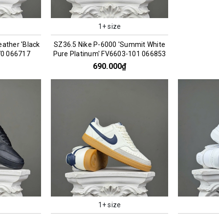
1+ size
eather 'Black
SZ36.5 Nike P-6000 'Summit White
70 066717
Pure Platinum' FV6603-101 066853
690.000₫
1+ size