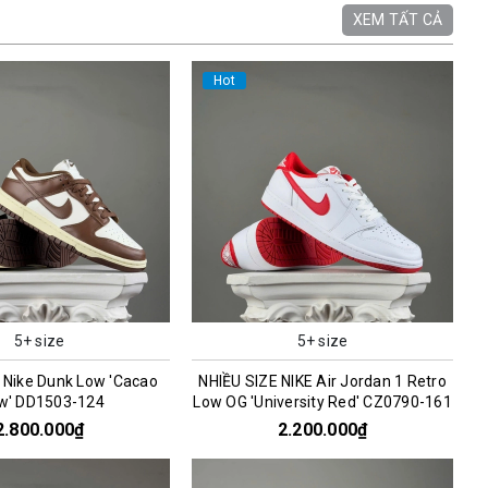
XEM TẤT CẢ
Hot
5+ size
5+ size
 Nike Dunk Low 'Cacao
NHIỀU SIZE NIKE Air Jordan 1 Retro
w' DD1503-124
Low OG 'University Red' CZ0790-161
2.800.000₫
2.200.000₫