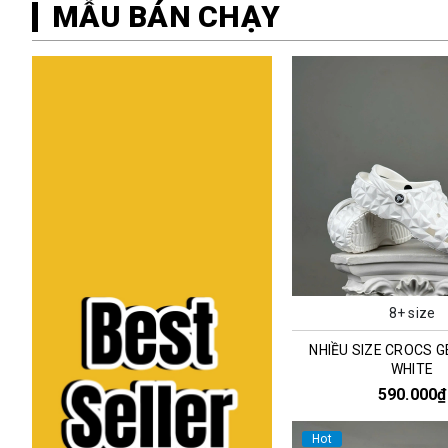
MẪU BÁN CHẠY
8+ size
NHIỀU SIZE CROCS 
WHITE
590.000₫
Hot