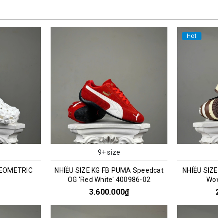
Hot
9+ size
GEOMETRIC
NHIỀU SIZE KG FB PUMA Speedcat
NHIỀU SIZE
OG 'Red White' 400986-02
Wo
3.600.000₫