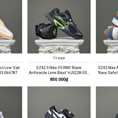
1+ size
on Low 'Sail
SZ42.5 Nike V5 RNR 'Black
SZ42 Nike 
133 066787
Anthracite Lime Blast' HJ5228-005
'Navy Safe
076200
850.000₫