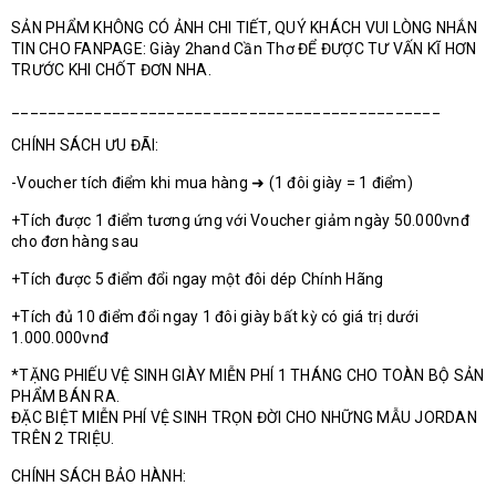
SẢN PHẨM KHÔNG CÓ ẢNH CHI TIẾT, QUÝ KHÁCH VUI LÒNG NHẮN
TIN CHO FANPAGE: Giày 2hand Cần Thơ ĐỂ ĐƯỢC TƯ VẤN KĨ HƠN
TRƯỚC KHI CHỐT ĐƠN NHA.
_______________________________________________
CHÍNH SÁCH ƯU ĐÃI:
-Voucher tích điểm khi mua hàng ➜ (1 đôi giày = 1 điểm)
+Tích được 1 điểm tương ứng với Voucher giảm ngày 50.000vnđ
cho đơn hàng sau
+Tích được 5 điểm đổi ngay một đôi dép Chính Hãng
+Tích đủ 10 điểm đổi ngay 1 đôi giày bất kỳ có giá trị dưới
1.000.000vnđ
*TẶNG PHIẾU VỆ SINH GIÀY MIỄN PHÍ 1 THÁNG CHO TOÀN BỘ SẢN
PHẨM BÁN RA.
ĐẶC BIỆT MIỄN PHÍ VỆ SINH TRỌN ĐỜI CHO NHỮNG MẪU JORDAN
TRÊN 2 TRIỆU.
CHÍNH SÁCH BẢO HÀNH: