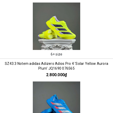
6+ size
SZ43.3 Notem adidas Adizero Adios Pro 4 'Solar Yellow Aurora
Plum' JQ1690 076565
2.800.000₫