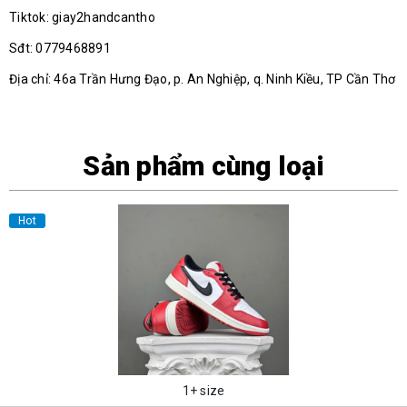
Tiktok: giay2handcantho
Sđt: 0779468891
Địa chỉ: 46a Trần Hưng Đạo, p. An Nghiệp, q. Ninh Kiều, TP Cần Thơ
Sản phẩm cùng loại
Hot
1+ size