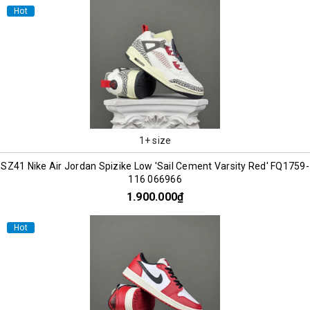
Hot
1+ size
SZ41 Nike Air Jordan Spizike Low 'Sail Cement Varsity Red' FQ1759-
116 066966
1.900.000₫
Hot