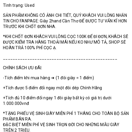
Tình trạng: Used
SẢN PHẨM KHÔNG CÓ ẢNH CHI TIẾT, QUÝ KHÁCH VUI LÒNG NHẮN
TIN CHO FANPAGE: Giày 2hand Cần Thơ ĐỂ ĐƯỢC TƯ VẤN KĨ HƠN
TRƯỚC KHI CHỐT ĐƠN NHA.
*KHI CHỐT ĐƠN KHÁCH VUI LÒNG CỌC 100K ĐỂ ĐI ĐƠN, KHÁCH SẼ
ĐƯỢC KIỂM TRA HÀNG THOẢI MÁI NẾU KO NHƯ MÔ TẢ, SHOP SẼ
HOÀN TRẢ 100% PHÍ CỌC Ạ.
_______________________________________________
CHÍNH SÁCH ƯU ĐÃI:
-Tích điểm khi mua hàng ➜ (1 đôi giày = 1 điểm)
+Tích được 5 điểm đổi ngay một đôi dép Chính Hãng
+Tích đủ 10 điểm đổi ngay 1 đôi giày bất kỳ có giá trị dưới
1.000.000vnđ
*TẶNG PHIẾU VỆ SINH GIÀY MIỄN PHÍ 1 THÁNG CHO TOÀN BỘ SẢN
PHẨM BÁN RA.
ĐẶC BIỆT MIỄN PHÍ VỆ SINH TRỌN ĐỜI CHO NHỮNG MẪU GIÀY
TRÊN 2 TRIỆU.