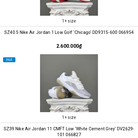
1+ size
SZ40.5 Nike Air Jordan 1 Low Golf 'Chicago' DD9315-600 066954
2.600.000₫
Hot
1+ size
SZ39 Nike Air Jordan 11 CMFT Low 'White Cement Grey' DV2629-
101 066827