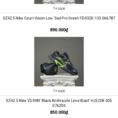
1+ size
SZ42.5 Nike Court Vision Low 'Sail Pro Green' FD0320-133 066787
890.000₫
1+ size
SZ42.5 Nike V5 RNR 'Black Anthracite Lime Blast' HJ5228-005
076200
850.000₫