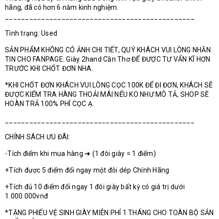
hãng, đã có hơn 6 năm kinh nghiệm.
_______________________________________________
Tình trạng: Used
SẢN PHẨM KHÔNG CÓ ẢNH CHI TIẾT, QUÝ KHÁCH VUI LÒNG NHẮN
TIN CHO FANPAGE: Giày 2hand Cần Thơ ĐỂ ĐƯỢC TƯ VẤN KĨ HƠN
TRƯỚC KHI CHỐT ĐƠN NHA.
*KHI CHỐT ĐƠN KHÁCH VUI LÒNG CỌC 100K ĐỂ ĐI ĐƠN, KHÁCH SẼ
ĐƯỢC KIỂM TRA HÀNG THOẢI MÁI NẾU KO NHƯ MÔ TẢ, SHOP SẼ
HOÀN TRẢ 100% PHÍ CỌC Ạ.
_______________________________________________
CHÍNH SÁCH ƯU ĐÃI:
-Tích điểm khi mua hàng ➜ (1 đôi giày = 1 điểm)
+Tích được 5 điểm đổi ngay một đôi dép Chính Hãng
+Tích đủ 10 điểm đổi ngay 1 đôi giày bất kỳ có giá trị dưới
1.000.000vnđ
*TẶNG PHIẾU VỆ SINH GIÀY MIỄN PHÍ 1 THÁNG CHO TOÀN BỘ SẢN