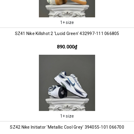
1+ size
SZ41 Nike Killshot 2 'Lucid Green' 432997-111 066805
890.000₫
1+ size
SZ42 Nike Initiator 'Metallic Cool Grey' 394055-101 066700