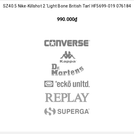
SZ40.5 Nike-Killshot 2 'Light Bone British Tan' HF5699-019 076184
990.000₫