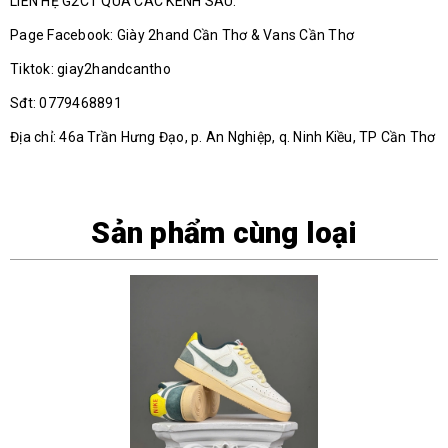
LIÊN HỆ G2CT QUA CÁC KÊNH SAU.
Page Facebook: Giày 2hand Cần Thơ & Vans Cần Thơ
Tiktok: giay2handcantho
Sđt: 0779468891
Địa chỉ: 46a Trần Hưng Đạo, p. An Nghiệp, q. Ninh Kiều, TP Cần Thơ
Sản phẩm cùng loại