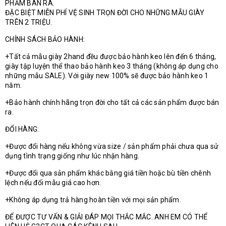
PHẨM BÁN RA.
ĐẶC BIỆT MIỄN PHÍ VỆ SINH TRỌN ĐỜI CHO NHỮNG MẪU GIÀY
TRÊN 2 TRIỆU.
CHÍNH SÁCH BẢO HÀNH:
+Tất cả mẫu giày 2hand đều được bảo hành keo lên đến 6 tháng,
giày tập luyện thể thao bảo hành keo 3 tháng (không áp dụng cho
những mẫu SALE). Với giày new 100% sẽ được bảo hành keo 1
năm.
+Bảo hành chính hãng trọn đời cho tất cả các sản phẩm được bán
ra.
ĐỔI HÀNG:
+Được đổi hàng nếu không vừa size / sản phẩm phải chưa qua sử
dụng tình trạng giống như lúc nhận hàng.
+Được đổi qua sản phẩm khác bằng giá tiền hoặc bù tiền chênh
lệch nếu đổi mẫu giá cao hơn.
+Không áp dụng trả hàng hoàn tiền với mọi sản phẩm.
ĐỂ ĐƯỢC TƯ VẤN & GIẢI ĐÁP MỌI THẮC MẮC. ANH EM CÓ THỂ