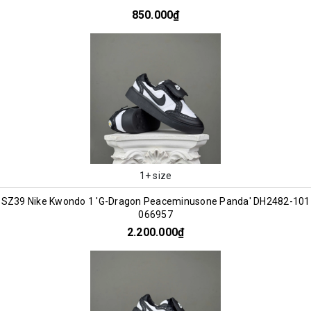
850.000₫
1+ size
SZ39 Nike Kwondo 1 'G-Dragon Peaceminusone Panda' DH2482-101
066957
2.200.000₫