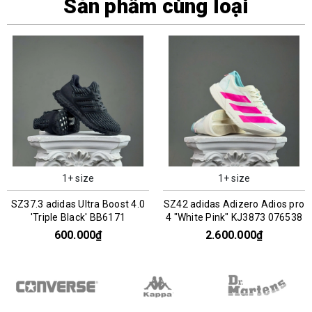
Sản phẩm cùng loại
1+ size
1+ size
SZ37.3 adidas Ultra Boost 4.0
SZ42 adidas Adizero Adios pro
'Triple Black' BB6171
4 "White Pink" KJ3873 076538
600.000₫
2.600.000₫