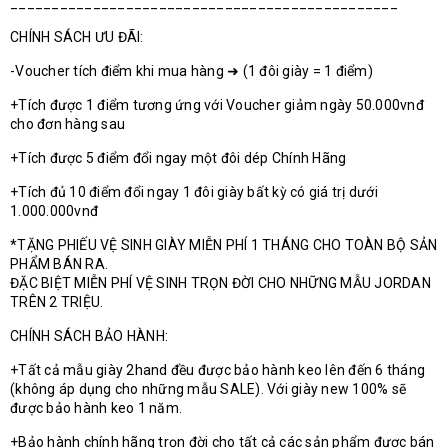
_______________________________________________
CHÍNH SÁCH ƯU ĐÃI:
-Voucher tích điểm khi mua hàng ➜ (1 đôi giày = 1 điểm)
+Tích được 1 điểm tương ứng với Voucher giảm ngày 50.000vnđ
cho đơn hàng sau
+Tích được 5 điểm đổi ngay một đôi dép Chính Hãng
+Tích đủ 10 điểm đổi ngay 1 đôi giày bất kỳ có giá trị dưới
1.000.000vnđ
*TẶNG PHIẾU VỆ SINH GIÀY MIỄN PHÍ 1 THÁNG CHO TOÀN BỘ SẢN
PHẨM BÁN RA.
ĐẶC BIỆT MIỄN PHÍ VỆ SINH TRỌN ĐỜI CHO NHỮNG MẪU JORDAN
TRÊN 2 TRIỆU.
CHÍNH SÁCH BẢO HÀNH:
+Tất cả mẫu giày 2hand đều được bảo hành keo lên đến 6 tháng
(không áp dụng cho những mẫu SALE). Với giày new 100% sẽ
được bảo hành keo 1 năm.
+Bảo hành chính hãng trọn đời cho tất cả các sản phẩm được bán