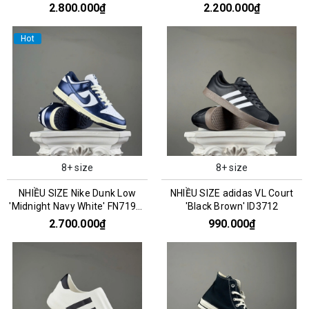
CZ0790-161
2.800.000₫
2.200.000₫
Hot
8+ size
8+ size
NHIỀU SIZE Nike Dunk Low
NHIỀU SIZE adidas VL Court
'Midnight Navy White' FN7197-
'Black Brown' ID3712
100
2.700.000₫
990.000₫