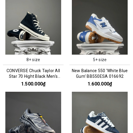
8+ size
5+ size
CONVERSE Chuck Taylor All
New Balance 550 'White Blue
Star 70 Hight Black Men's
Gum' BB550ESA 016692
162050C
1.500.000₫
1.600.000₫