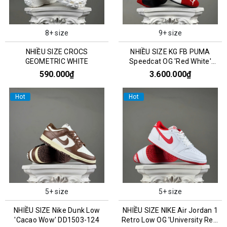
8+ size
9+ size
NHIỀU SIZE CROCS
NHIỀU SIZE KG FB PUMA
GEOMETRIC WHITE
Speedcat OG 'Red White'
400986-02
590.000₫
3.600.000₫
Hot
Hot
5+ size
5+ size
NHIỀU SIZE Nike Dunk Low
NHIỀU SIZE NIKE Air Jordan 1
'Cacao Wow' DD1503-124
Retro Low OG 'University Red'