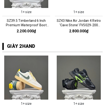
1+ size
1+ size
SZ39.5 Timberland 6 Inch
SZ43 Nike Air Jordan 4 Retro
Premium Waterproof Boot
'Cave Stone' FV5029-200
'Wheat' 066969
066960
2.200.000₫
2.800.000₫
GIÀY 2HAND
1+ size
1+ size