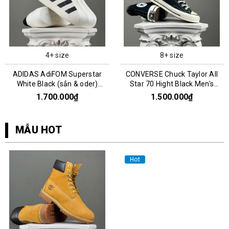
4+ size
8+ size
ADIDAS AdiFOM Superstar
CONVERSE Chuck Taylor All
White Black (sẳn & oder)
Star 70 Hight Black Men's
HQ8750
162050C
1.700.000₫
1.500.000₫
MẪU HOT
Hot