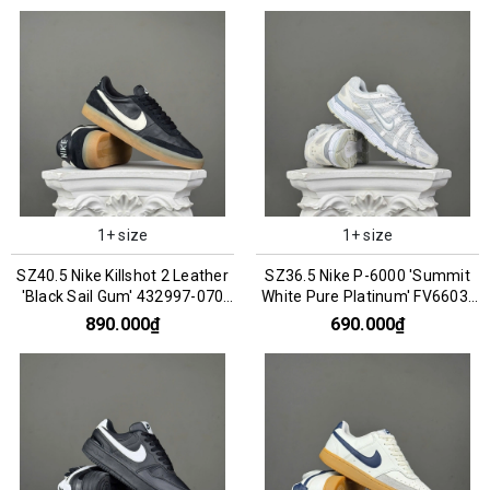
1+ size
1+ size
SZ40.5 Nike Killshot 2 Leather
SZ36.5 Nike P-6000 'Summit
'Black Sail Gum' 432997-070
White Pure Platinum' FV6603-
066717
101 066853
890.000₫
690.000₫