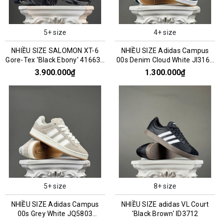
5+ size
4+ size
NHIỀU SIZE SALOMON XT-6
NHIỀU SIZE Adidas Campus
Gore-Tex 'Black Ebony' 416635
00s Denim Cloud White JI3163
016159
045993
3.900.000₫
1.300.000₫
5+ size
8+ size
NHIỀU SIZE Adidas Campus
NHIỀU SIZE adidas VL Court
00s Grey White JQ5803
'Black Brown' ID3712