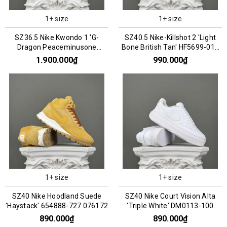
1+ size
1+ size
SZ36.5 Nike Kwondo 1 'G-
SZ40.5 Nike-Killshot 2 'Light
Dragon Peaceminusone
Bone British Tan' HF5699-019
Panda' DH2482-101 066956
076184
1.900.000₫
990.000₫
1+ size
1+ size
SZ40 Nike Hoodland Suede
SZ40 Nike Court Vision Alta
'Haystack' 654888-727 076172
'Triple White' DM0113-100
066758
890.000₫
890.000₫