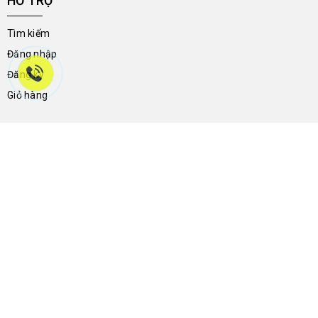
HỖ TRỢ
Tìm kiếm
Đăng nhập
Đăng ký
Giỏ hàng
THÔNG TIN LIÊN HỆ
46a Trần Hưng Đạo - Phường Ninh Kiều - Thành Phố Cần Thơ -
Việt Nam
0704.788.113
giay2ndnguyenthong136@gmail.com