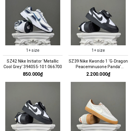
1+ size
1+ size
SZ42 Nike Initiator 'Metallic
SZ39 Nike Kwondo 1 'G-Dragon
Cool Grey' 394055-101 066700
Peaceminusone Panda'
DH2482-101 066957
850.000₫
2.200.000₫