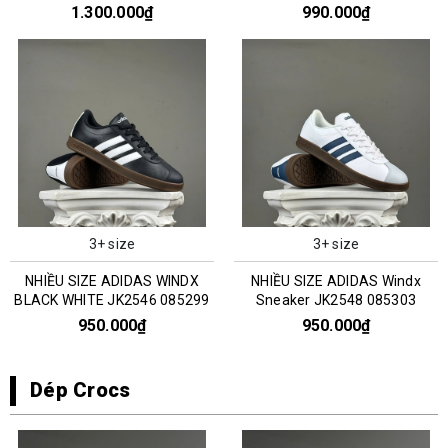
0351303
1.300.000₫
990.000₫
3+ size
3+ size
NHIỀU SIZE ADIDAS WINDX
NHIỀU SIZE ADIDAS Windx
BLACK WHITE JK2546 085299
Sneaker JK2548 085303
950.000₫
950.000₫
Dép Crocs