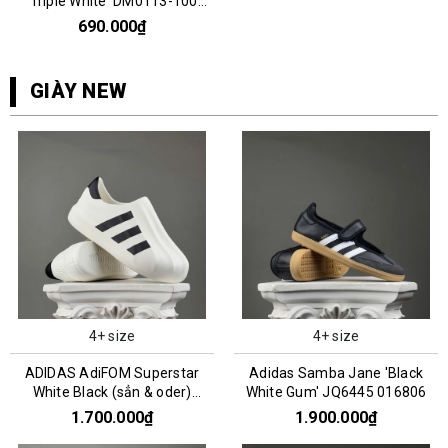
'Triple White' DM0113-100
066808
690.000₫
GIÀY NEW
4+ size
4+ size
ADIDAS AdiFOM Superstar
Adidas Samba Jane 'Black
White Black (sẳn & oder)
White Gum' JQ6445 016806
HQ8750
1.700.000₫
1.900.000₫