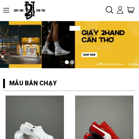
MẪU BÁN CHẠY