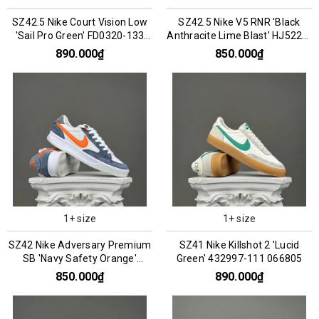
SZ42.5 Nike Court Vision Low
SZ42.5 Nike V5 RNR 'Black
'Sail Pro Green' FD0320-133
Anthracite Lime Blast' HJ5228-
066787
005 076200
890.000₫
850.000₫
1+ size
1+ size
SZ42 Nike Adversary Premium
SZ41 Nike Killshot 2 'Lucid
SB 'Navy Safety Orange'
Green' 432997-111 066805
CW7456-402 066297
850.000₫
890.000₫