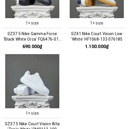
1+ size
1+ size
SZ37.5 Nike Gamma Force
SZ41 Nike Court Vision Low
'Black White Orca' FQ6476-010
'White' HF1068-133 076185
066813
690.000₫
1.100.000₫
1+ size
SZ37.5 Nike Court Vision Alta