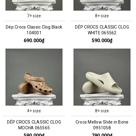
7+ size
8+ size
Dép Crocs Classic Clog Black
DÉP CROCS CLASSIC CLOG
104001
WHITE 065562
690.000₫
590.000₫
4+ size
8+ size
DÉP CROCS CLASSIC CLOG
Crocs Mellow Slide in Bone
MOCHA 065565
0951058
590.000₫
790.000₫