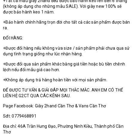
+Tất cả mẫu giày 2hand đều được bảo hành keo lên đến 6 tháng
(không áp dụng cho những mẫu SALE). Với giày new 100% sẽ
được bảo hành keo 1 năm.
+Bảo hành chính hãng trọn đời cho tất cả các sản phẩm được bán
ra.
ĐỔI HÀNG:
+Được đổi hàng nếu không vừa size / sản phẩm phải chưa qua sử
dụng tình trạng giống như lúc nhận hàng.
+Được đổi qua sản phẩm khác bằng giá tiền hoặc bù tiền chênh
lệch nếu đổi mẫu giá cao hơn.
+Không áp dụng trả hàng hoàn tiền với mọi sản phẩm.
ĐỂ ĐƯỢC TƯ VẤN & GIẢI ĐÁP MỌI THẮC MẮC. ANH EM CÓ THỂ
LIÊN HỆ G2CT QUA CÁC KÊNH SAU.
Page Facebook: Giày 2hand Cần Thơ & Vans Cần Thơ
Sđt: 0779468891
Địa chỉ: 46A Trần Hưng Đạo, Phường Ninh Kiều, Thành phố Cần
Thơ