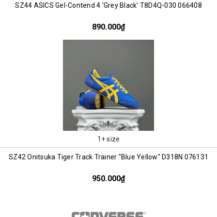
SZ44 ASICS Gel-Contend 4 'Grey Black' T8D4Q-030 066408
890.000₫
1+ size
SZ42 Onitsuka Tiger Track Trainer "Blue Yellow" D318N 076131
950.000₫