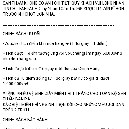
SẢN PHẨM KHÔNG CÓ ẢNH CHI TIẾT, QUÝ KHÁCH VUI LÒNG NHẮN
TIN CHO FANPAGE: Giày 2hand Cần Thơ ĐỂ ĐƯỢC TƯ VẤN KĨ HƠN
TRƯỚC KHI CHỐT ĐƠN NHA.
_______________________________________________
CHÍNH SÁCH ƯU ĐÃI:
-Voucher tích điểm khi mua hàng ➜ (1 đôi giày = 1 điểm)
+Tích được 1 điểm tương ứng với Voucher giảm ngày 50.000vnđ
cho đơn hàng sau
+Tích được 5 điểm đổi ngay một đôi dép Chính Hãng
+Tích đủ 10 điểm đổi ngay 1 đôi giày bất kỳ có giá trị dưới
1.000.000vnđ
*TẶNG PHIẾU VỆ SINH GIÀY MIỄN PHÍ 1 THÁNG CHO TOÀN BỘ SẢN
PHẨM BÁN RA.
ĐẶC BIỆT MIỄN PHÍ VỆ SINH TRỌN ĐỜI CHO NHỮNG MẪU JORDAN
TRÊN 2 TRIỆU.
CHÍNH SÁCH BẢO HÀNH: