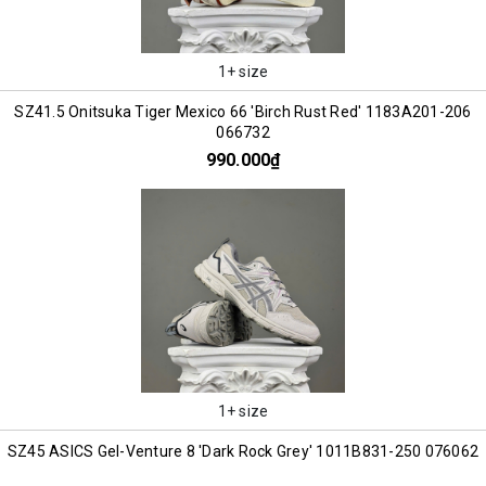
1+ size
SZ41.5 Onitsuka Tiger Mexico 66 'Birch Rust Red' 1183A201-206
066732
990.000₫
1+ size
SZ45 ASICS Gel-Venture 8 'Dark Rock Grey' 1011B831-250 076062