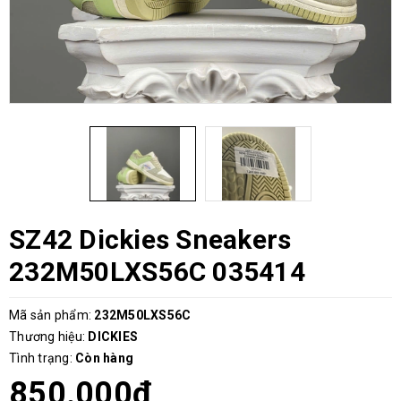
SZ42 Dickies Sneakers
232M50LXS56C 035414
Mã sản phẩm:
232M50LXS56C
Thương hiệu:
DICKIES
Tình trạng:
Còn hàng
850.000₫