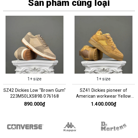
Sản phẩm cùng loại
1+ size
1+ size
SZ42 Dickies Low "Brown Gum"
SZ41 Dickies pioneer of
223M50LXS89B 076168
American workwear Yellow
Brown 243M50LXS17C 076207
890.000₫
1.400.000₫