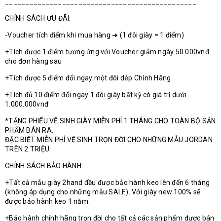
_______________________________________________
CHÍNH SÁCH ƯU ĐÃI:
-Voucher tích điểm khi mua hàng ➜ (1 đôi giày = 1 điểm)
+Tích được 1 điểm tương ứng với Voucher giảm ngày 50.000vnđ
cho đơn hàng sau
+Tích được 5 điểm đổi ngay một đôi dép Chính Hãng
+Tích đủ 10 điểm đổi ngay 1 đôi giày bất kỳ có giá trị dưới
1.000.000vnđ
*TẶNG PHIẾU VỆ SINH GIÀY MIỄN PHÍ 1 THÁNG CHO TOÀN BỘ SẢN
PHẨM BÁN RA.
ĐẶC BIỆT MIỄN PHÍ VỆ SINH TRỌN ĐỜI CHO NHỮNG MẪU JORDAN
TRÊN 2 TRIỆU.
CHÍNH SÁCH BẢO HÀNH:
+Tất cả mẫu giày 2hand đều được bảo hành keo lên đến 6 tháng
(không áp dụng cho những mẫu SALE). Với giày new 100% sẽ
được bảo hành keo 1 năm.
+Bảo hành chính hãng trọn đời cho tất cả các sản phẩm được bán