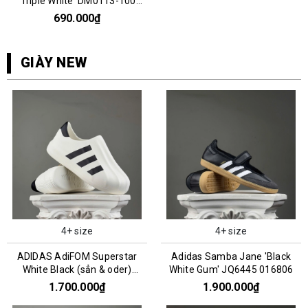
'Triple White' DM0113-100
066808
690.000₫
GIÀY NEW
4+ size
4+ size
ADIDAS AdiFOM Superstar
Adidas Samba Jane 'Black
White Black (sẳn & oder)
White Gum' JQ6445 016806
HQ8750
1.700.000₫
1.900.000₫