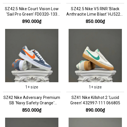
SZ42.5 Nike Court Vision Low
SZ42.5 Nike V5 RNR 'Black
'Sail Pro Green' FD0320-133
Anthracite Lime Blast' HJ5228-
066787
005 076200
890.000₫
850.000₫
1+ size
1+ size
SZ42 Nike Adversary Premium
SZ41 Nike Killshot 2 'Lucid
SB 'Navy Safety Orange'
Green' 432997-111 066805
CW7456-402 066297
850.000₫
890.000₫