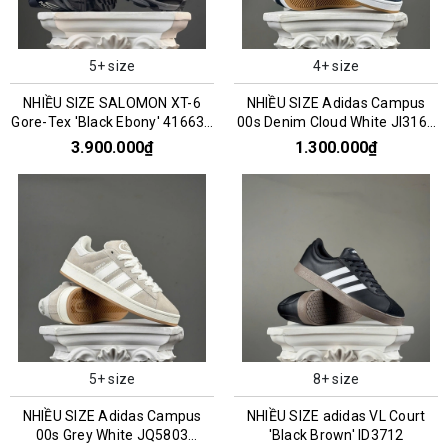
5+ size
4+ size
NHIỀU SIZE SALOMON XT-6
NHIỀU SIZE Adidas Campus
Gore-Tex 'Black Ebony' 416635
00s Denim Cloud White JI3163
016159
045993
3.900.000₫
1.300.000₫
5+ size
8+ size
NHIỀU SIZE Adidas Campus
NHIỀU SIZE adidas VL Court
00s Grey White JQ5803
'Black Brown' ID3712