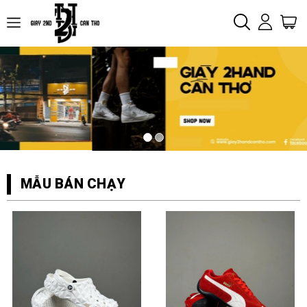
MẪU BÁN CHẠY