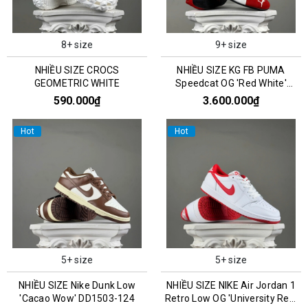
8+ size
9+ size
NHIỀU SIZE CROCS
NHIỀU SIZE KG FB PUMA
GEOMETRIC WHITE
Speedcat OG 'Red White'
400986-02
590.000₫
3.600.000₫
Hot
Hot
5+ size
5+ size
NHIỀU SIZE Nike Dunk Low
NHIỀU SIZE NIKE Air Jordan 1
'Cacao Wow' DD1503-124
Retro Low OG 'University Red'