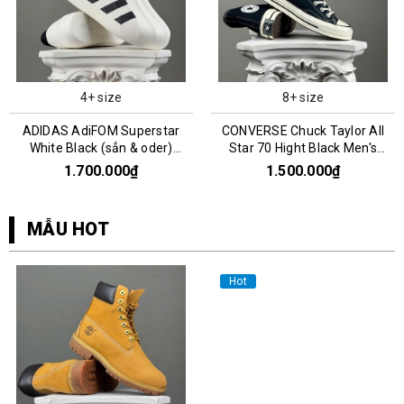
4+ size
8+ size
ADIDAS AdiFOM Superstar
CONVERSE Chuck Taylor All
White Black (sẳn & oder)
Star 70 Hight Black Men's
HQ8750
162050C
1.700.000₫
1.500.000₫
MẪU HOT
Hot