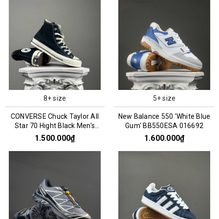
8+ size
5+ size
CONVERSE Chuck Taylor All
New Balance 550 'White Blue
Star 70 Hight Black Men's
Gum' BB550ESA 016692
162050C
1.500.000₫
1.600.000₫