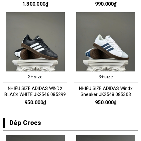
0351303
1.300.000₫
990.000₫
3+ size
3+ size
NHIỀU SIZE ADIDAS WINDX
NHIỀU SIZE ADIDAS Windx
BLACK WHITE JK2546 085299
Sneaker JK2548 085303
950.000₫
950.000₫
Dép Crocs