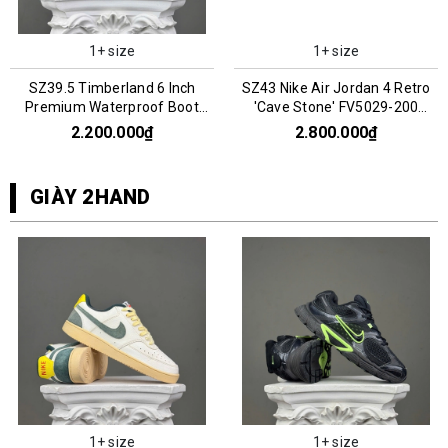
1+ size
1+ size
SZ39.5 Timberland 6 Inch
SZ43 Nike Air Jordan 4 Retro
Premium Waterproof Boot
'Cave Stone' FV5029-200
'Wheat' 066969
066960
2.200.000₫
2.800.000₫
GIÀY 2HAND
1+ size
1+ size