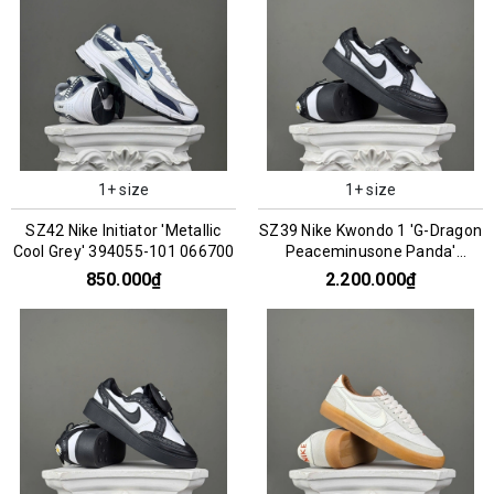
1+ size
1+ size
SZ42 Nike Initiator 'Metallic
SZ39 Nike Kwondo 1 'G-Dragon
Cool Grey' 394055-101 066700
Peaceminusone Panda'
DH2482-101 066957
850.000₫
2.200.000₫