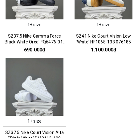
1+ size
1+ size
SZ37.5 Nike Gamma Force
SZ41 Nike Court Vision Low
'Black White Orca' FQ6476-010
'White' HF1068-133 076185
066813
690.000₫
1.100.000₫
1+ size
SZ37.5 Nike Court Vision Alta