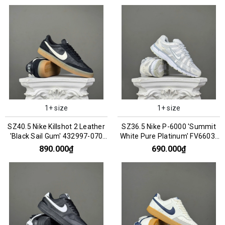
1+ size
1+ size
SZ40.5 Nike Killshot 2 Leather
SZ36.5 Nike P-6000 'Summit
'Black Sail Gum' 432997-070
White Pure Platinum' FV6603-
066717
101 066853
890.000₫
690.000₫