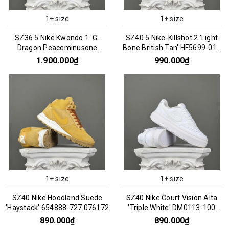
1+ size
1+ size
SZ36.5 Nike Kwondo 1 'G-
SZ40.5 Nike-Killshot 2 'Light
Dragon Peaceminusone
Bone British Tan' HF5699-019
Panda' DH2482-101 066956
076184
1.900.000₫
990.000₫
1+ size
1+ size
SZ40 Nike Hoodland Suede
SZ40 Nike Court Vision Alta
'Haystack' 654888-727 076172
'Triple White' DM0113-100
066758
890.000₫
890.000₫