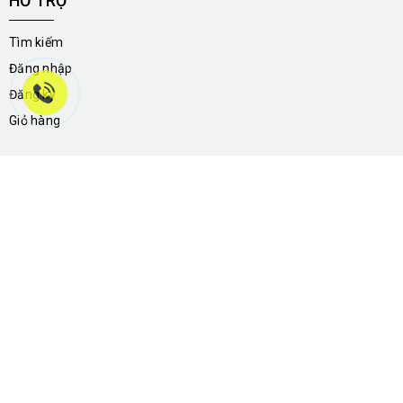
HỖ TRỢ
Tìm kiếm
Đăng nhập
Đăng ký
Giỏ hàng
THÔNG TIN LIÊN HỆ
46a Trần Hưng Đạo - Phường Ninh Kiều - Thành Phố Cần Thơ -
Việt Nam
0704.788.113
giay2ndnguyenthong136@gmail.com