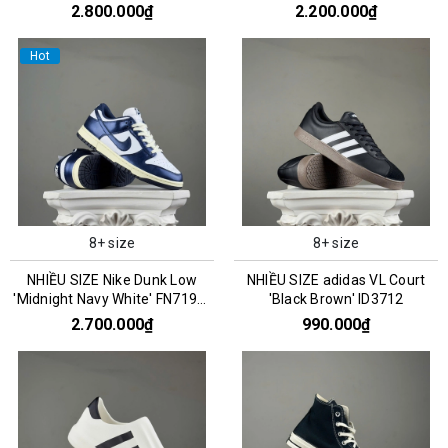
CZ0790-161
2.800.000₫
2.200.000₫
Hot
8+ size
8+ size
NHIỀU SIZE Nike Dunk Low
NHIỀU SIZE adidas VL Court
'Midnight Navy White' FN7197-
'Black Brown' ID3712
100
2.700.000₫
990.000₫