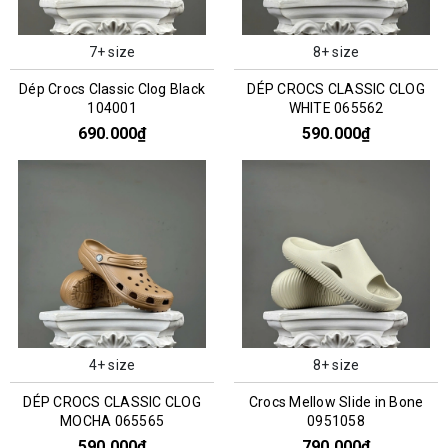
7+ size
8+ size
Dép Crocs Classic Clog Black
DÉP CROCS CLASSIC CLOG
104001
WHITE 065562
690.000₫
590.000₫
4+ size
8+ size
DÉP CROCS CLASSIC CLOG
Crocs Mellow Slide in Bone
MOCHA 065565
0951058
590.000₫
790.000₫