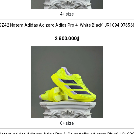
4+ size
SZ42 Notem Adidas Adizero Adios Pro 4 'White Black' JR1094 07656
2.800.000₫
6+ size