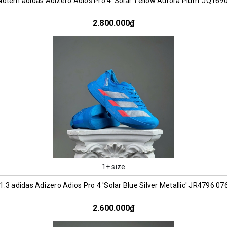
Notem adidas Adizero Adios Pro 4 'Solar Yellow Aurora Plum' JQ169
2.800.000₫
1+ size
.3 adidas Adizero Adios Pro 4 'Solar Blue Silver Metallic' JR4796 0
2.600.000₫