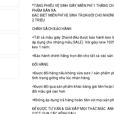
*TẶNG PHIẾU VỆ SINH GIÀY MIỄN PHÍ 1 THÁNG C
PHẨM BÁN RA.
ĐẶC BIỆT MIỄN PHÍ VỆ SINH TRỌN ĐỜI CHO NHỮ
2 TRIỆU.
CHÍNH SÁCH BẢO HÀNH:
+Tất cả mẫu giày 2hand đều được bảo hành keo l
áp dụng cho những mẫu SALE). Với giày new 100
keo 1 năm.
+Bảo hành chính hãng trọn đời cho tất cả các sả
ĐỔI HÀNG:
+Được đổi hàng nếu không vừa size / sản phẩm p
tình trạng giống như lúc nhận hàng.
+Được đổi qua sản phẩm khác bằng giá tiền hoặc 
đổi mẫu giá cao hơn.
+Không áp dụng trả hàng hoàn tiền với mọi sản p
ĐỂ ĐƯỢC TƯ VẤN & GIẢI ĐÁP MỌI THẮC MẮC. ANH
G2CT QUA CÁC KÊNH SAU.