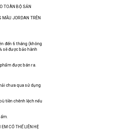
HO TOÀN BỘ SẢN
NG MẪU JORDAN TRÊN
ên đến 6 tháng (không
% sẽ được bảo hành
n phẩm được bán ra.
hải chưa qua sử dụng
bù tiền chênh lệch nếu
hẩm.
 EM CÓ THỂ LIÊN HỆ