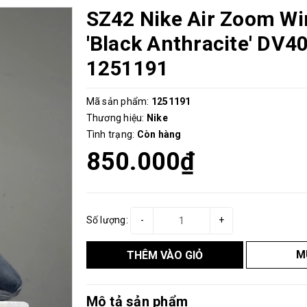
SZ42 Nike Air Zoom Wi
'Black Anthracite' DV4
1251191
Mã sản phẩm:
1251191
Thương hiệu:
Nike
Tình trạng:
Còn hàng
850.000₫
Số lượng:
-
+
M
THÊM VÀO GIỎ
Mô tả sản phẩm