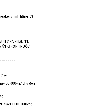
Sneaker chính hãng, đã
________
VUI LÒNG NHẮN TIN
 VẤN KĨ HƠN TRƯỚC
________
1 điểm)
gày 50.000vnđ cho đơn
ãng
 trị dưới 1.000.000vnđ