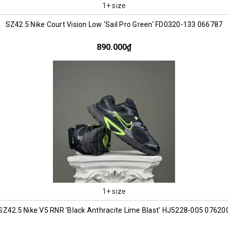
1+ size
SZ42.5 Nike Court Vision Low 'Sail Pro Green' FD0320-133 066787
890.000₫
1+ size
SZ42.5 Nike V5 RNR 'Black Anthracite Lime Blast' HJ5228-005 07620