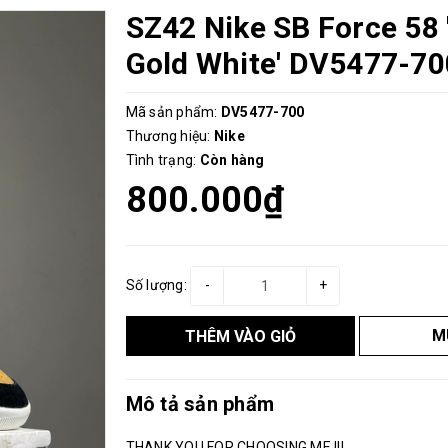
SZ42 Nike SB Force 58 
Gold White' DV5477-7
Mã sản phẩm:
DV5477-700
Thương hiệu:
Nike
Tình trạng:
Còn hàng
800.000₫
Số lượng:
-
+
M
THÊM VÀO GIỎ
Mô tả sản phẩm
THANK YOU FOR CHOOSING ME !!!