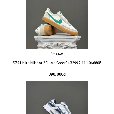
1+ size
SZ41 Nike Killshot 2 'Lucid Green' 432997-111 066805
890.000₫