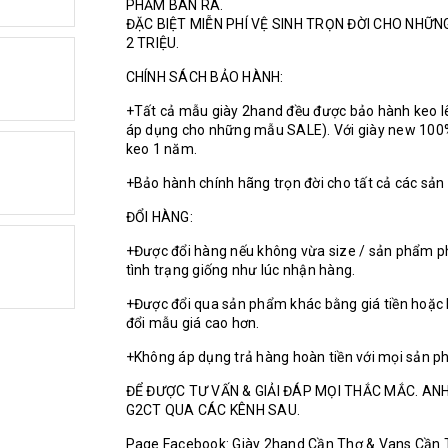
PHẨM BÁN RA.
ĐẶC BIỆT MIỄN PHÍ VỆ SINH TRỌN ĐỜI CHO NHỮ
2 TRIỆU.
CHÍNH SÁCH BẢO HÀNH:
+Tất cả mẫu giày 2hand đều được bảo hành keo l
áp dụng cho những mẫu SALE). Với giày new 100
keo 1 năm.
+Bảo hành chính hãng trọn đời cho tất cả các sả
ĐỔI HÀNG:
+Được đổi hàng nếu không vừa size / sản phẩm p
tình trạng giống như lúc nhận hàng.
+Được đổi qua sản phẩm khác bằng giá tiền hoặc 
đổi mẫu giá cao hơn.
+Không áp dụng trả hàng hoàn tiền với mọi sản p
ĐỂ ĐƯỢC TƯ VẤN & GIẢI ĐÁP MỌI THẮC MẮC. ANH
G2CT QUA CÁC KÊNH SAU.
Page Facebook: Giày 2hand Cần Thơ & Vans Cần