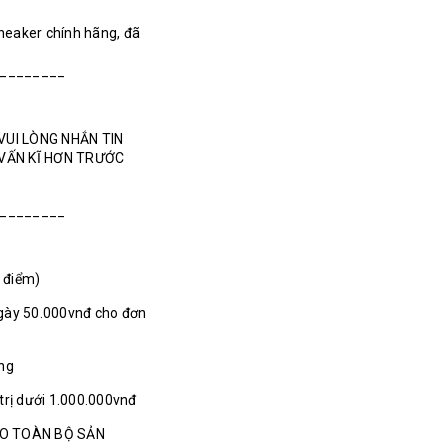
Sneaker chính hãng, đã
________
VUI LÒNG NHẮN TIN
 VẤN KĨ HƠN TRƯỚC
________
1 điểm)
gày 50.000vnđ cho đơn
ãng
 trị dưới 1.000.000vnđ
HO TOÀN BỘ SẢN