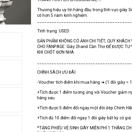
Thương hiệu uy tín hàng đầu trong lĩnh vực giày 
có hơn 5 năm kinh nghiệm.
_______________________________________
Tình trạng: USED
SẢN PHẨM KHÔNG CÓ ẢNH CHI TIẾT, QUÝ KHÁCH 
CHO FANPAGE: Giày 2hand Cần Thơ ĐỂ ĐƯỢC TƯ
KHI CHỐT ĐƠN NHA.
_______________________________________
CHÍNH SÁCH ƯU ĐÃI:
-Voucher tích điểm khi mua hàng ➜ (1 đôi giày = 
+Tích được 1 điểm tương ứng với Voucher giảm n
hàng sau
+Tích được 5 điểm đổi ngay một đôi dép Chính H
+Tích đủ 10 điểm đổi ngay 1 đôi giày bất kỳ có giá
*TẶNG PHIẾU VỆ SINH GIÀY MIỄN PHÍ 1 THÁNG C