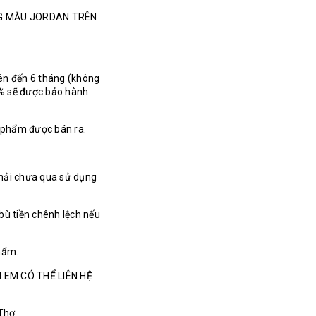
NG MẪU JORDAN TRÊN
ên đến 6 tháng (không
% sẽ được bảo hành
n phẩm được bán ra.
hải chưa qua sử dụng
bù tiền chênh lệch nếu
hẩm.
 EM CÓ THỂ LIÊN HỆ
 Thơ