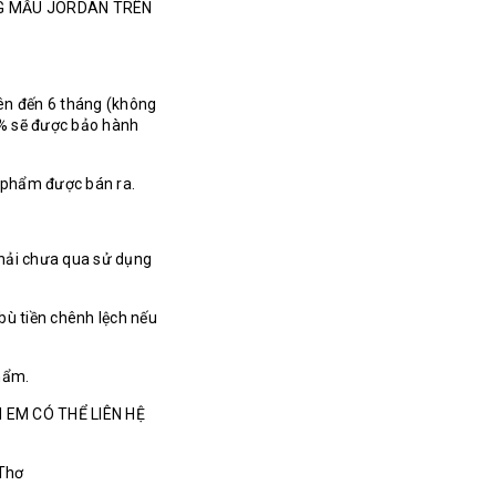
NG MẪU JORDAN TRÊN
ên đến 6 tháng (không
% sẽ được bảo hành
n phẩm được bán ra.
hải chưa qua sử dụng
bù tiền chênh lệch nếu
hẩm.
 EM CÓ THỂ LIÊN HỆ
 Thơ