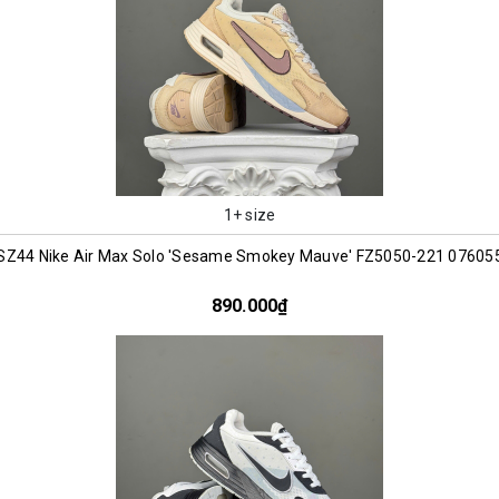
1+ size
SZ44 Nike Air Max Solo 'Sesame Smokey Mauve' FZ5050-221 07605
890.000₫