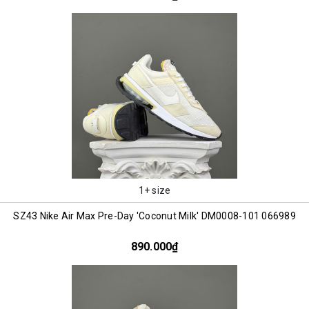
1+ size
SZ43 Nike Air Max Pre-Day 'Coconut Milk' DM0008-101 066989
890.000₫