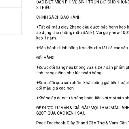
ĐẶC BIỆT MIỄN PHÍ VỆ SINH TRỌN ĐỜI CHO NHỮ
2 TRIỆU.
CHÍNH SÁCH BẢO HÀNH:
+Tất cả mẫu giày 2hand đều được bảo hành keo l
áp dụng cho những mẫu SALE). Với giày new 100
keo 1 năm.
+Bảo hành chính hãng trọn đời cho tất cả các sả
ĐỔI HÀNG:
+Được đổi hàng nếu không vừa size / sản phẩm p
tình trạng giống như lúc nhận hàng.
+Được đổi qua sản phẩm khác bằng giá tiền hoặc 
đổi mẫu giá cao hơn.
+Không áp dụng trả hàng hoàn tiền với mọi sản p
ĐỂ ĐƯỢC TƯ VẤN & GIẢI ĐÁP MỌI THẮC MẮC. ANH
G2CT QUA CÁC KÊNH SAU.
Page Facebook: Giày 2hand Cần Thơ & Vans Cần