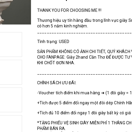
THANK YOU FOR CHOOSING ME !!!
Thương hiệu uy tín hàng đầu trong lĩnh vực giày 
có hơn 5 năm kinh nghiệm.
_______________________________________
Tình trạng: USED
SẢN PHẨM KHÔNG CÓ ẢNH CHI TIẾT, QUÝ KHÁCH 
CHO FANPAGE: Giày 2hand Cần Thơ ĐỂ ĐƯỢC TƯ
KHI CHỐT ĐƠN NHA.
_______________________________________
CHÍNH SÁCH ƯU ĐÃI:
-Voucher tích điểm khi mua hàng ➜ (1 đôi giày = 
+Tích được 5 điểm đổi ngay một đôi dép Chính H
+Tích đủ 10 điểm đổi ngay 1 đôi giày bất kỳ có giá
*TẶNG PHIẾU VỆ SINH GIÀY MIỄN PHÍ 1 THÁNG C
PHẨM BÁN RA.