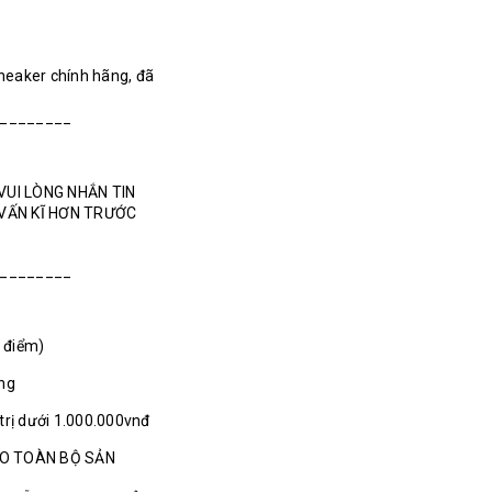
Sneaker chính hãng, đã
________
VUI LÒNG NHẮN TIN
 VẤN KĨ HƠN TRƯỚC
________
1 điểm)
ãng
 trị dưới 1.000.000vnđ
HO TOÀN BỘ SẢN