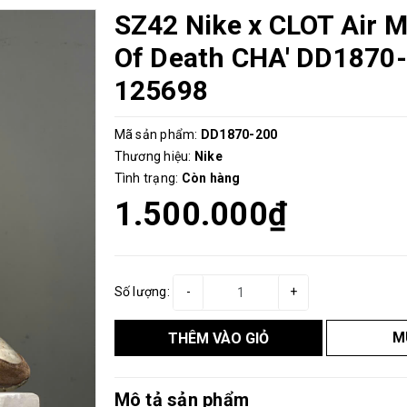
SZ42 Nike x CLOT Air M
Of Death CHA' DD1870
125698
Mã sản phẩm:
DD1870-200
Thương hiệu:
Nike
Tình trạng:
Còn hàng
1.500.000₫
Số lượng:
-
+
M
THÊM VÀO GIỎ
Mô tả sản phẩm