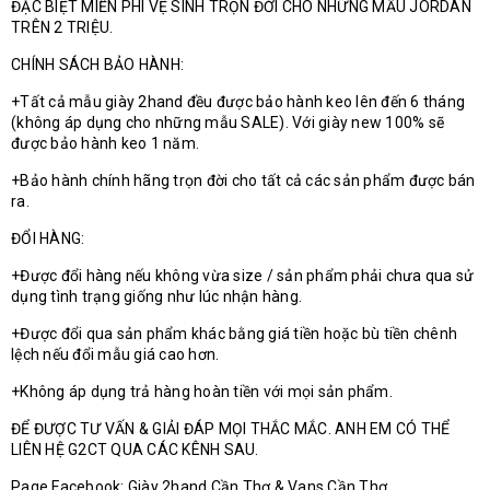
ĐẶC BIỆT MIỄN PHÍ VỆ SINH TRỌN ĐỜI CHO NHỮNG MẪU JORDAN
TRÊN 2 TRIỆU.
CHÍNH SÁCH BẢO HÀNH:
+Tất cả mẫu giày 2hand đều được bảo hành keo lên đến 6 tháng
(không áp dụng cho những mẫu SALE). Với giày new 100% sẽ
được bảo hành keo 1 năm.
+Bảo hành chính hãng trọn đời cho tất cả các sản phẩm được bán
ra.
ĐỔI HÀNG:
+Được đổi hàng nếu không vừa size / sản phẩm phải chưa qua sử
dụng tình trạng giống như lúc nhận hàng.
+Được đổi qua sản phẩm khác bằng giá tiền hoặc bù tiền chênh
lệch nếu đổi mẫu giá cao hơn.
+Không áp dụng trả hàng hoàn tiền với mọi sản phẩm.
ĐỂ ĐƯỢC TƯ VẤN & GIẢI ĐÁP MỌI THẮC MẮC. ANH EM CÓ THỂ
LIÊN HỆ G2CT QUA CÁC KÊNH SAU.
Page Facebook: Giày 2hand Cần Thơ & Vans Cần Thơ