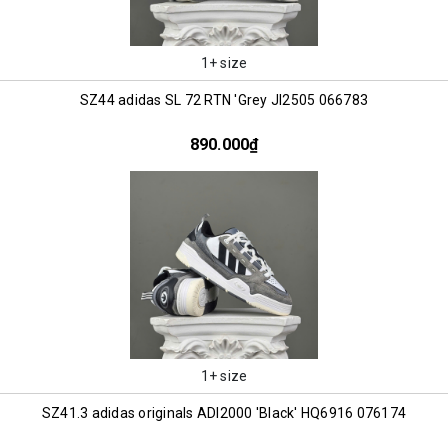
1+ size
SZ44 adidas SL 72 RTN 'Grey JI2505 066783
890.000₫
1+ size
SZ41.3 adidas originals ADI2000 'Black' HQ6916 076174