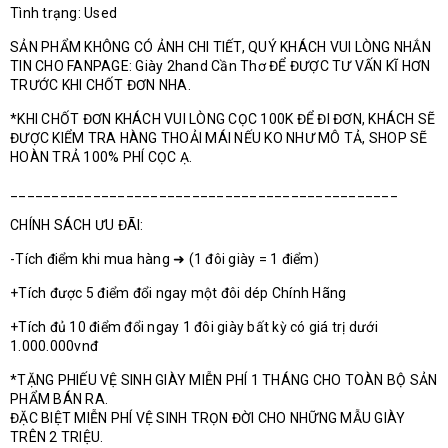
Tình trạng: Used
SẢN PHẨM KHÔNG CÓ ẢNH CHI TIẾT, QUÝ KHÁCH VUI LÒNG NHẮN
TIN CHO FANPAGE: Giày 2hand Cần Thơ ĐỂ ĐƯỢC TƯ VẤN KĨ HƠN
TRƯỚC KHI CHỐT ĐƠN NHA.
*KHI CHỐT ĐƠN KHÁCH VUI LÒNG CỌC 100K ĐỂ ĐI ĐƠN, KHÁCH SẼ
ĐƯỢC KIỂM TRA HÀNG THOẢI MÁI NẾU KO NHƯ MÔ TẢ, SHOP SẼ
HOÀN TRẢ 100% PHÍ CỌC Ạ.
_______________________________________________
CHÍNH SÁCH ƯU ĐÃI:
-Tích điểm khi mua hàng ➜ (1 đôi giày = 1 điểm)
+Tích được 5 điểm đổi ngay một đôi dép Chính Hãng
+Tích đủ 10 điểm đổi ngay 1 đôi giày bất kỳ có giá trị dưới
1.000.000vnđ
*TẶNG PHIẾU VỆ SINH GIÀY MIỄN PHÍ 1 THÁNG CHO TOÀN BỘ SẢN
PHẨM BÁN RA.
ĐẶC BIỆT MIỄN PHÍ VỆ SINH TRỌN ĐỜI CHO NHỮNG MẪU GIÀY
TRÊN 2 TRIỆU.