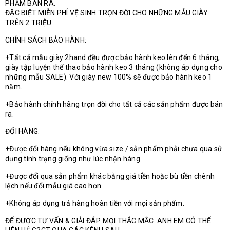
PHẨM BÁN RA.
ĐẶC BIỆT MIỄN PHÍ VỆ SINH TRỌN ĐỜI CHO NHỮNG MẪU GIÀY
TRÊN 2 TRIỆU.
CHÍNH SÁCH BẢO HÀNH:
+Tất cả mẫu giày 2hand đều được bảo hành keo lên đến 6 tháng,
giày tập luyện thể thao bảo hành keo 3 tháng (không áp dụng cho
những mẫu SALE). Với giày new 100% sẽ được bảo hành keo 1
năm.
+Bảo hành chính hãng trọn đời cho tất cả các sản phẩm được bán
ra.
ĐỔI HÀNG:
+Được đổi hàng nếu không vừa size / sản phẩm phải chưa qua sử
dụng tình trạng giống như lúc nhận hàng.
+Được đổi qua sản phẩm khác bằng giá tiền hoặc bù tiền chênh
lệch nếu đổi mẫu giá cao hơn.
+Không áp dụng trả hàng hoàn tiền với mọi sản phẩm.
ĐỂ ĐƯỢC TƯ VẤN & GIẢI ĐÁP MỌI THẮC MẮC. ANH EM CÓ THỂ