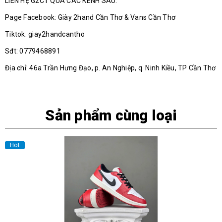
LIÊN HỆ G2CT QUA CÁC KÊNH SAU.
Page Facebook: Giày 2hand Cần Thơ & Vans Cần Thơ
Tiktok: giay2handcantho
Sđt: 0779468891
Địa chỉ: 46a Trần Hưng Đạo, p. An Nghiệp, q. Ninh Kiều, TP Cần Thơ
Sản phẩm cùng loại
Hot