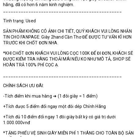
hãng, đã có hơn 6 năm kinh nghiệm.
_______________________________________________
Tình trạng: Used
SẢN PHẨM KHÔNG CÓ ẢNH CHI TIẾT, QUÝ KHÁCH VUI LÒNG NHẮN
TIN CHO FANPAGE: Giày 2hand Cần Thơ ĐỂ ĐƯỢC TƯ VẤN KĨ HƠN
TRƯỚC KHI CHỐT ĐƠN NHA.
*KHI CHỐT ĐƠN KHÁCH VUI LÒNG CỌC 100K ĐỂ ĐI ĐƠN, KHÁCH SẼ
ĐƯỢC KIỂM TRA HÀNG THOẢI MÁI NẾU KO NHƯ MÔ TẢ, SHOP SẼ
HOÀN TRẢ 100% PHÍ CỌC Ạ.
_______________________________________________
CHÍNH SÁCH ƯU ĐÃI:
-Tích điểm khi mua hàng ➜ (1 đôi giày = 1 điểm)
+Tích được 5 điểm đổi ngay một đôi dép Chính Hãng
+Tích đủ 10 điểm đổi ngay 1 đôi giày bất kỳ có giá trị dưới
1.000.000vnđ
*TẶNG PHIẾU VỆ SINH GIÀY MIỄN PHÍ 1 THÁNG CHO TOÀN BỘ SẢN