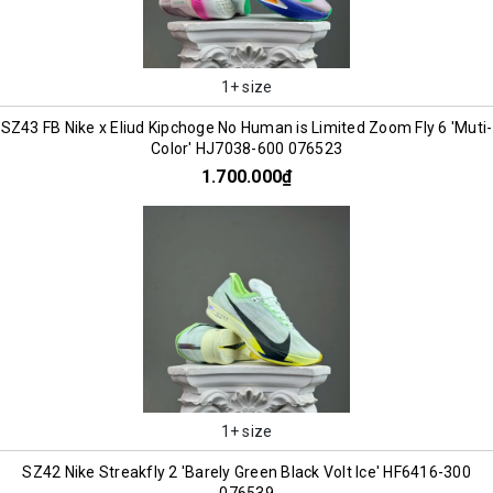
1+ size
SZ43 FB Nike x Eliud Kipchoge No Human is Limited Zoom Fly 6 'Muti-
Color' HJ7038-600 076523
1.700.000₫
1+ size
SZ42 Nike Streakfly 2 'Barely Green Black Volt Ice' HF6416-300
076539