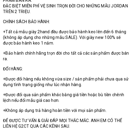
PHẨM BÁN RA.
ĐẶC BIỆT MIỄN PHÍ VỆ SINH TRỌN ĐỜI CHO NHỮNG MẪU JORDAN
TRÊN 2 TRIỆU.
CHÍNH SÁCH BẢO HÀNH:
+Tất cả mẫu giày 2hand đều được bảo hành keo lên đến 6 tháng
(không áp dụng cho những mẫu SALE). Với giày new 100% sẽ
được bảo hành keo 1 năm.
+Bảo hành chính hãng trọn đời cho tất cả các sản phẩm được bán
ra.
ĐỔI HÀNG:
+Được đổi hàng nếu không vừa size / sản phẩm phải chưa qua sử
dụng tình trạng giống như lúc nhận hàng.
+Được đổi qua sản phẩm khác bằng giá tiền hoặc bù tiền chênh
lệch nếu đổi mẫu giá cao hơn.
+Không áp dụng trả hàng hoàn tiền với mọi sản phẩm.
ĐỂ ĐƯỢC TƯ VẤN & GIẢI ĐÁP MỌI THẮC MẮC. ANH EM CÓ THỂ
LIÊN HỆ G2CT QUA CÁC KÊNH SAU.