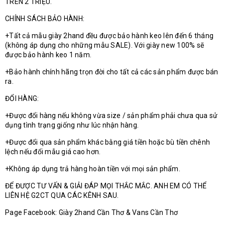
TRÊN 2 TRIỆU.
CHÍNH SÁCH BẢO HÀNH:
+Tất cả mẫu giày 2hand đều được bảo hành keo lên đến 6 tháng
(không áp dụng cho những mẫu SALE). Với giày new 100% sẽ
được bảo hành keo 1 năm.
+Bảo hành chính hãng trọn đời cho tất cả các sản phẩm được bán
ra.
ĐỔI HÀNG:
+Được đổi hàng nếu không vừa size / sản phẩm phải chưa qua sử
dụng tình trạng giống như lúc nhận hàng.
+Được đổi qua sản phẩm khác bằng giá tiền hoặc bù tiền chênh
lệch nếu đổi mẫu giá cao hơn.
+Không áp dụng trả hàng hoàn tiền với mọi sản phẩm.
ĐỂ ĐƯỢC TƯ VẤN & GIẢI ĐÁP MỌI THẮC MẮC. ANH EM CÓ THỂ
LIÊN HỆ G2CT QUA CÁC KÊNH SAU.
Page Facebook: Giày 2hand Cần Thơ & Vans Cần Thơ