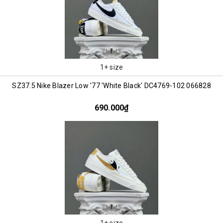
1+ size
SZ37.5 Nike Blazer Low '77 'White Black' DC4769-102 066828
690.000₫
1+ size