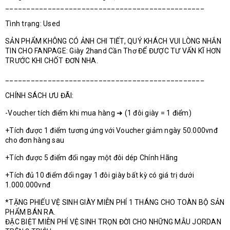
_______________________________________________
Tình trạng: Used
SẢN PHẨM KHÔNG CÓ ẢNH CHI TIẾT, QUÝ KHÁCH VUI LÒNG NHẮN
TIN CHO FANPAGE: Giày 2hand Cần Thơ ĐỂ ĐƯỢC TƯ VẤN KĨ HƠN
TRƯỚC KHI CHỐT ĐƠN NHA.
_______________________________________________
CHÍNH SÁCH ƯU ĐÃI:
-Voucher tích điểm khi mua hàng ➜ (1 đôi giày = 1 điểm)
+Tích được 1 điểm tương ứng với Voucher giảm ngày 50.000vnđ
cho đơn hàng sau
+Tích được 5 điểm đổi ngay một đôi dép Chính Hãng
+Tích đủ 10 điểm đổi ngay 1 đôi giày bất kỳ có giá trị dưới
1.000.000vnđ
*TẶNG PHIẾU VỆ SINH GIÀY MIỄN PHÍ 1 THÁNG CHO TOÀN BỘ SẢN
PHẨM BÁN RA.
ĐẶC BIỆT MIỄN PHÍ VỆ SINH TRỌN ĐỜI CHO NHỮNG MẪU JORDAN