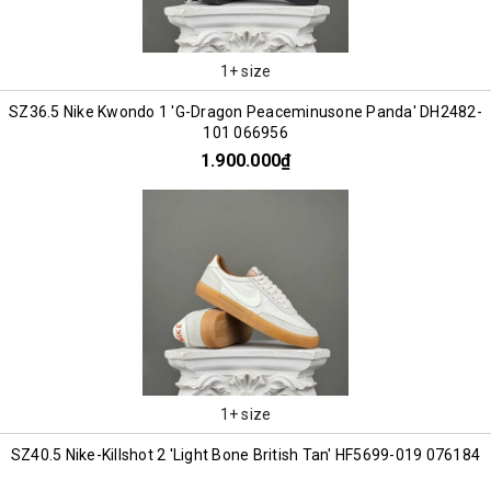
1+ size
SZ36.5 Nike Kwondo 1 'G-Dragon Peaceminusone Panda' DH2482-
101 066956
1.900.000₫
1+ size
SZ40.5 Nike-Killshot 2 'Light Bone British Tan' HF5699-019 076184