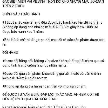
ĐẶC BIỆT MIỄN PHÍ VỆ SINH TRỌN ĐỜI CHO NHỮNG MẪU JORDAN
TRÊN 2 TRIỆU.
CHÍNH SÁCH BẢO HÀNH:
+Tất cả mẫu giày 2hand đều được bảo hành keo lên đến 6 tháng
(không áp dụng cho những mẫu SALE). Với giày new 100% sẽ
được bảo hành keo 1 năm.
+Bảo hành chính hãng trọn đời cho tất cả các sản phẩm được bán
ra.
ĐỔI HÀNG:
+Được đổi hàng nếu không vừa size / sản phẩm phải chưa qua sử
dụng tình trạng giống như lúc nhận hàng.
+Được đổi qua sản phẩm khác bằng giá tiền hoặc bù tiền chênh
lệch nếu đổi mẫu giá cao hơn.
+Không áp dụng trả hàng hoàn tiền với mọi sản phẩm.
ĐỂ ĐƯỢC TƯ VẤN & GIẢI ĐÁP MỌI THẮC MẮC. ANH EM CÓ THỂ
LIÊN HỆ G2CT QUA CÁC KÊNH SAU.
Page Facebook: Giày 2hand Cần Thơ & Vans Cần Thơ