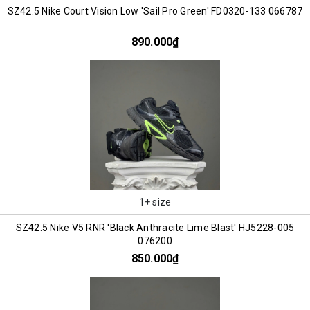
SZ42.5 Nike Court Vision Low 'Sail Pro Green' FD0320-133 066787
890.000₫
1+ size
SZ42.5 Nike V5 RNR 'Black Anthracite Lime Blast' HJ5228-005
076200
850.000₫