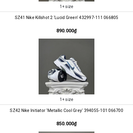
1+ size
SZ41 Nike Killshot 2 'Lucid Green' 432997-111 066805
890.000₫
1+ size
SZ42 Nike Initiator 'Metallic Cool Grey' 394055-101 066700
850.000₫