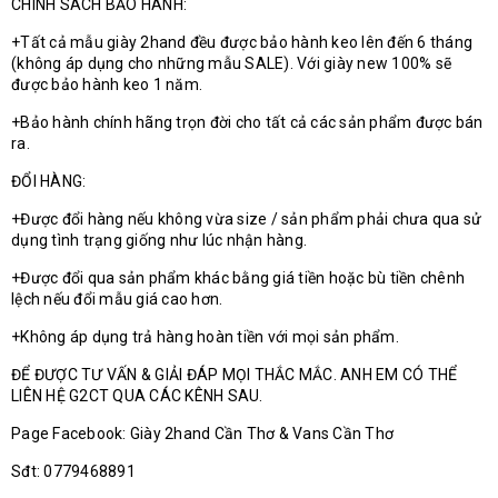
CHÍNH SÁCH BẢO HÀNH:
+Tất cả mẫu giày 2hand đều được bảo hành keo lên đến 6 tháng
(không áp dụng cho những mẫu SALE). Với giày new 100% sẽ
được bảo hành keo 1 năm.
+Bảo hành chính hãng trọn đời cho tất cả các sản phẩm được bán
ra.
ĐỔI HÀNG:
+Được đổi hàng nếu không vừa size / sản phẩm phải chưa qua sử
dụng tình trạng giống như lúc nhận hàng.
+Được đổi qua sản phẩm khác bằng giá tiền hoặc bù tiền chênh
lệch nếu đổi mẫu giá cao hơn.
+Không áp dụng trả hàng hoàn tiền với mọi sản phẩm.
ĐỂ ĐƯỢC TƯ VẤN & GIẢI ĐÁP MỌI THẮC MẮC. ANH EM CÓ THỂ
LIÊN HỆ G2CT QUA CÁC KÊNH SAU.
Page Facebook: Giày 2hand Cần Thơ & Vans Cần Thơ
Sđt: 0779468891