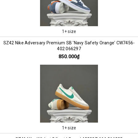
1+ size
SZ42 Nike Adversary Premium SB 'Navy Safety Orange' CW7456-
402 066297
850.000₫
1+ size