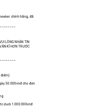
Sneaker chính hãng, đã
________
VUI LÒNG NHẮN TIN
 VẤN KĨ HƠN TRƯỚC
________
1 điểm)
gày 50.000vnđ cho đơn
ãng
 trị dưới 1.000.000vnđ