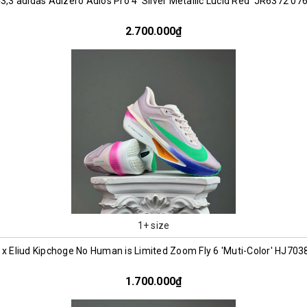
3,3 adidas Adizero Adios Pro 4 'Silver Metallic Lucid Red' JR6372 07
2.700.000₫
1+ size
 x Eliud Kipchoge No Human is Limited Zoom Fly 6 'Muti-Color' HJ70
1.700.000₫