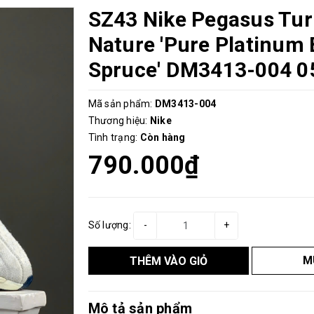
SZ43 Nike Pegasus Tur
Nature 'Pure Platinum 
Spruce' DM3413-004 0
Mã sản phẩm:
DM3413-004
Thương hiệu:
Nike
Tình trạng:
Còn hàng
790.000₫
Số lượng:
-
+
M
THÊM VÀO GIỎ
Mô tả sản phẩm