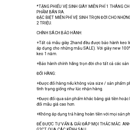
*TẶNG PHIẾU VỆ SINH GIÀY MIỄN PHÍ 1 THÁNG C
PHẨM BÁN RA.
ĐẶC BIỆT MIỄN PHÍ VỆ SINH TRỌN ĐỜI CHO NHỮ
2 TRIỆU.
CHÍNH SÁCH BẢO HÀNH:
+Tất cả mẫu giày 2hand đều được bảo hành keo l
áp dụng cho những mẫu SALE). Với giày new 100
keo 1 năm.
+Bảo hành chính hãng trọn đời cho tất cả các sả
ĐỔI HÀNG:
+Được đổi hàng nếu không vừa size / sản phẩm p
tình trạng giống như lúc nhận hàng.
+Được đổi qua sản phẩm khác bằng giá tiền hoặc 
đổi mẫu giá cao hơn.
+Không áp dụng trả hàng hoàn tiền với mọi sản p
ĐỂ ĐƯỢC TƯ VẤN & GIẢI ĐÁP MỌI THẮC MẮC. ANH
G2CT QUA CÁC KÊNH SAU.