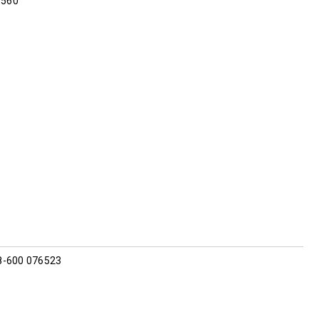
6560
38-600 076523