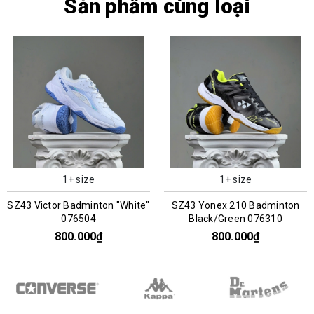
Sản phẩm cùng loại
1+ size
1+ size
r Badminton "White"
SZ43 Yonex 210 Badminton
SZ43 V
076504
Black/Green 076310
White
800.000₫
800.000₫