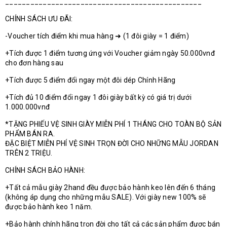
_______________________________________________
CHÍNH SÁCH ƯU ĐÃI:
-Voucher tích điểm khi mua hàng ➜ (1 đôi giày = 1 điểm)
+Tích được 1 điểm tương ứng với Voucher giảm ngày 50.000vnđ
cho đơn hàng sau
+Tích được 5 điểm đổi ngay một đôi dép Chính Hãng
+Tích đủ 10 điểm đổi ngay 1 đôi giày bất kỳ có giá trị dưới
1.000.000vnđ
*TẶNG PHIẾU VỆ SINH GIÀY MIỄN PHÍ 1 THÁNG CHO TOÀN BỘ SẢN
PHẨM BÁN RA.
ĐẶC BIỆT MIỄN PHÍ VỆ SINH TRỌN ĐỜI CHO NHỮNG MẪU JORDAN
TRÊN 2 TRIỆU.
CHÍNH SÁCH BẢO HÀNH:
+Tất cả mẫu giày 2hand đều được bảo hành keo lên đến 6 tháng
(không áp dụng cho những mẫu SALE). Với giày new 100% sẽ
được bảo hành keo 1 năm.
+Bảo hành chính hãng trọn đời cho tất cả các sản phẩm được bán