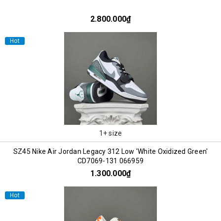
2.800.000₫
Hot
1+ size
SZ45 Nike Air Jordan Legacy 312 Low 'White Oxidized Green'
CD7069-131 066959
1.300.000₫
Hot