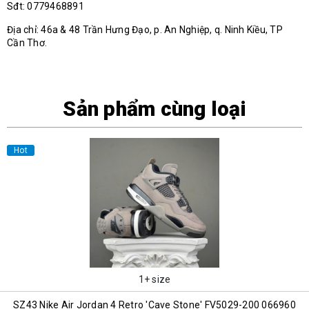
Sđt: 0779468891
Địa chỉ: 46a & 48 Trần Hưng Đạo, p. An Nghiệp, q. Ninh Kiều, TP
Cần Thơ.
Sản phẩm cùng loại
Hot
1+ size
SZ43 Nike Air Jordan 4 Retro 'Cave Stone' FV5029-200 066960