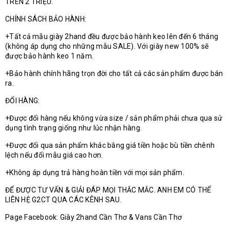
TRÊN 2 TRIỆU.
CHÍNH SÁCH BẢO HÀNH:
+Tất cả mẫu giày 2hand đều được bảo hành keo lên đến 6 tháng
(không áp dụng cho những mẫu SALE). Với giày new 100% sẽ
được bảo hành keo 1 năm.
+Bảo hành chính hãng trọn đời cho tất cả các sản phẩm được bán
ra.
ĐỔI HÀNG:
+Được đổi hàng nếu không vừa size / sản phẩm phải chưa qua sử
dụng tình trạng giống như lúc nhận hàng.
+Được đổi qua sản phẩm khác bằng giá tiền hoặc bù tiền chênh
lệch nếu đổi mẫu giá cao hơn.
+Không áp dụng trả hàng hoàn tiền với mọi sản phẩm.
ĐỂ ĐƯỢC TƯ VẤN & GIẢI ĐÁP MỌI THẮC MẮC. ANH EM CÓ THỂ
LIÊN HỆ G2CT QUA CÁC KÊNH SAU.
Page Facebook: Giày 2hand Cần Thơ & Vans Cần Thơ