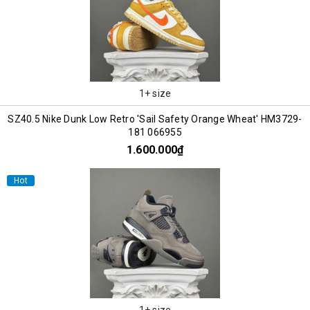
1+ size
SZ40.5 Nike Dunk Low Retro 'Sail Safety Orange Wheat' HM3729-
181 066955
1.600.000₫
Hot
1+ size