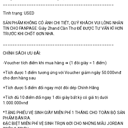
_______________________________________________
Tình trạng: USED
SẢN PHẨM KHÔNG CÓ ẢNH CHI TIẾT, QUÝ KHÁCH VUI LÒNG NHẮN
TIN CHO FANPAGE: Giày 2hand Cần Thơ ĐỂ ĐƯỢC TƯ VẤN KĨ HƠN
TRƯỚC KHI CHỐT ĐƠN NHA.
_______________________________________________
CHÍNH SÁCH ƯU ĐÃI:
-Voucher tích điểm khi mua hàng ➜ (1 đôi giày = 1 điểm)
+Tích được 1 điểm tương ứng với Voucher giảm ngày 50.000vnđ
cho đơn hàng sau
+Tích được 5 điểm đổi ngay một đôi dép Chính Hãng
+Tích đủ 10 điểm đổi ngay 1 đôi giày bất kỳ có giá trị dưới
1.000.000vnđ
*TẶNG PHIẾU VỆ SINH GIÀY MIỄN PHÍ 1 THÁNG CHO TOÀN BỘ SẢN
PHẨM BÁN RA.
ĐẶC BIỆT MIỄN PHÍ VỆ SINH TRỌN ĐỜI CHO NHỮNG MẪU JORDAN