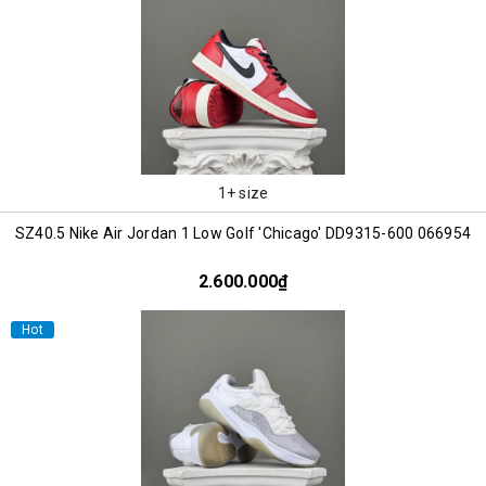
1+ size
SZ40.5 Nike Air Jordan 1 Low Golf 'Chicago' DD9315-600 066954
2.600.000₫
Hot