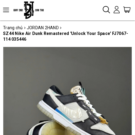
Trang chủ
JORDAN 2HAND
SZ44 Nike Air Dunk Remastered 'Unlock Your Space' FJ7067-
114 035446