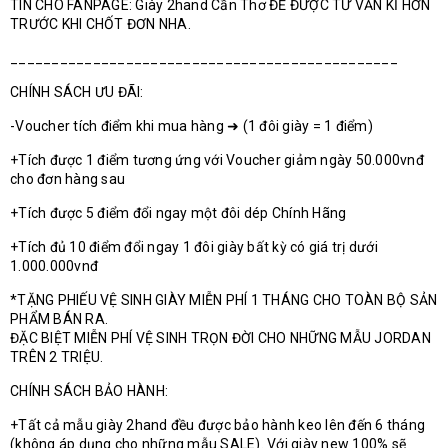
TIN CHO FANPAGE: Giày 2hand Cần Thơ ĐỂ ĐƯỢC TƯ VẤN KĨ HƠN
TRƯỚC KHI CHỐT ĐƠN NHA.
_______________________________________________
CHÍNH SÁCH ƯU ĐÃI:
-Voucher tích điểm khi mua hàng ➜ (1 đôi giày = 1 điểm)
+Tích được 1 điểm tương ứng với Voucher giảm ngày 50.000vnđ
cho đơn hàng sau
+Tích được 5 điểm đổi ngay một đôi dép Chính Hãng
+Tích đủ 10 điểm đổi ngay 1 đôi giày bất kỳ có giá trị dưới
1.000.000vnđ
*TẶNG PHIẾU VỆ SINH GIÀY MIỄN PHÍ 1 THÁNG CHO TOÀN BỘ SẢN
PHẨM BÁN RA.
ĐẶC BIỆT MIỄN PHÍ VỆ SINH TRỌN ĐỜI CHO NHỮNG MẪU JORDAN
TRÊN 2 TRIỆU.
CHÍNH SÁCH BẢO HÀNH:
+Tất cả mẫu giày 2hand đều được bảo hành keo lên đến 6 tháng
(không áp dụng cho những mẫu SALE). Với giày new 100% sẽ