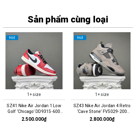
Sản phẩm cùng loại
Hot
Hot
1+ size
1+ size
SZ41 Nike Air Jordan 1 Low
SZ43 Nike Air Jordan 4 Retro
Golf 'Chicago' DD9315-600
'Cave Stone' FV5029-200
066443
066960
2.500.000₫
2.800.000₫