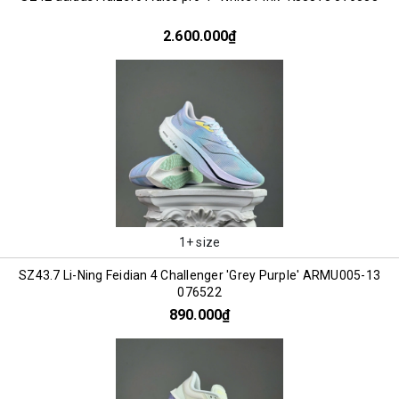
2.600.000₫
1+ size
SZ43.7 Li-Ning Feidian 4 Challenger 'Grey Purple' ARMU005-13
076522
890.000₫