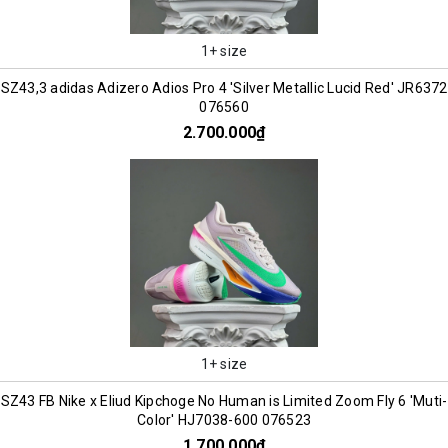
1+ size
SZ43,3 adidas Adizero Adios Pro 4 'Silver Metallic Lucid Red' JR6372
076560
2.700.000₫
1+ size
SZ43 FB Nike x Eliud Kipchoge No Human is Limited Zoom Fly 6 'Muti-
Color' HJ7038-600 076523
1.700.000₫