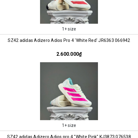
1+ size
SZ42 adidas Adizero Adios Pro 4 'White Red' JR6363 066942
2.600.000₫
1+ size
SZ42 adidas Adizero Adios pro 4 "White Pink" KJ3873 076538