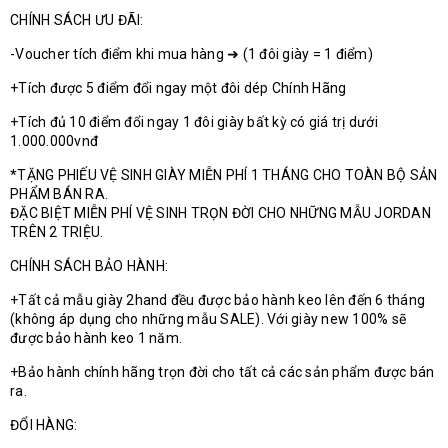
CHÍNH SÁCH ƯU ĐÃI:
-Voucher tích điểm khi mua hàng ➜ (1 đôi giày = 1 điểm)
+Tích được 5 điểm đổi ngay một đôi dép Chính Hãng
+Tích đủ 10 điểm đổi ngay 1 đôi giày bất kỳ có giá trị dưới
1.000.000vnđ
*TẶNG PHIẾU VỆ SINH GIÀY MIỄN PHÍ 1 THÁNG CHO TOÀN BỘ SẢN
PHẨM BÁN RA.
ĐẶC BIỆT MIỄN PHÍ VỆ SINH TRỌN ĐỜI CHO NHỮNG MẪU JORDAN
TRÊN 2 TRIỆU.
CHÍNH SÁCH BẢO HÀNH:
+Tất cả mẫu giày 2hand đều được bảo hành keo lên đến 6 tháng
(không áp dụng cho những mẫu SALE). Với giày new 100% sẽ
được bảo hành keo 1 năm.
+Bảo hành chính hãng trọn đời cho tất cả các sản phẩm được bán
ra.
ĐỔI HÀNG: