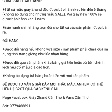
CHÍNH SÁCH BẢO HÀNH:
+Tất cả mẫu giày 2hand đều được bảo hành keo lên đến 6 tháng
(không áp dụng cho những mẫu SALE). Với giày new 100% sẽ
được bảo hành keo 1 năm.
+Bảo hành chính hãng trọn đời cho tất cả các sản phẩm được bán
ra.
ĐỔI HÀNG:
+Được đổi hàng nếu không vừa size / sản phẩm phải chưa qua sử
dụng tình trạng giống như lúc nhận hàng.
+Được đổi qua sản phẩm khác bằng giá tiền hoặc bù tiền chênh
lệch nếu đổi mẫu giá cao hơn.
+Không áp dụng trả hàng hoàn tiền với mọi sản phẩm.
ĐỂ ĐƯỢC TƯ VẤN & GIẢI ĐÁP MỌI THẮC MẮC. ANH EM CÓ THỂ
LIÊN HỆ G2CT QUA CÁC KÊNH SAU.
Page Facebook: Giày 2hand Cần Thơ & Vans Cần Thơ
Sđt: 0779468891