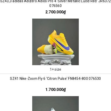
SZ43,3 adidas Adizero Adios Pro 4 'Silver Metallic Lucid Red' JR6372
076560
2.700.000₫
1+ size
SZ41 Nike-Zoom Fly 6 'Citron Pulse' FN8454-800 076530
1.700.000₫