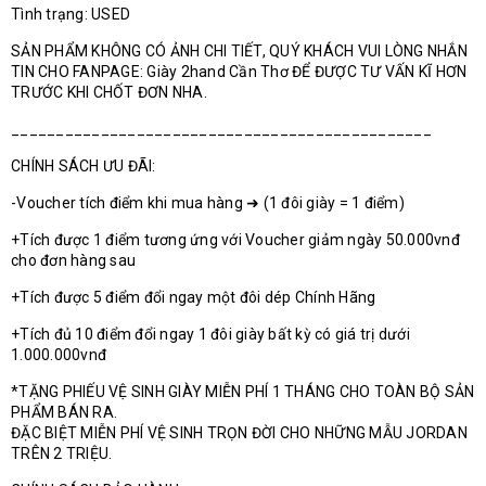
Tình trạng: USED
SẢN PHẨM KHÔNG CÓ ẢNH CHI TIẾT, QUÝ KHÁCH VUI LÒNG NHẮN
TIN CHO FANPAGE: Giày 2hand Cần Thơ ĐỂ ĐƯỢC TƯ VẤN KĨ HƠN
TRƯỚC KHI CHỐT ĐƠN NHA.
_______________________________________________
CHÍNH SÁCH ƯU ĐÃI:
-Voucher tích điểm khi mua hàng ➜ (1 đôi giày = 1 điểm)
+Tích được 1 điểm tương ứng với Voucher giảm ngày 50.000vnđ
cho đơn hàng sau
+Tích được 5 điểm đổi ngay một đôi dép Chính Hãng
+Tích đủ 10 điểm đổi ngay 1 đôi giày bất kỳ có giá trị dưới
1.000.000vnđ
*TẶNG PHIẾU VỆ SINH GIÀY MIỄN PHÍ 1 THÁNG CHO TOÀN BỘ SẢN
PHẨM BÁN RA.
ĐẶC BIỆT MIỄN PHÍ VỆ SINH TRỌN ĐỜI CHO NHỮNG MẪU JORDAN
TRÊN 2 TRIỆU.