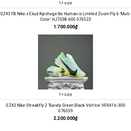
1+ size
SZ43 FB Nike x Eliud Kipchoge No Human is Limited Zoom Fly 6 'Muti-
Color' HJ7038-600 076523
1.700.000₫
1+ size
SZ42 Nike Streakfly 2 'Barely Green Black Volt Ice' HF6416-300
076539
2.200.000₫