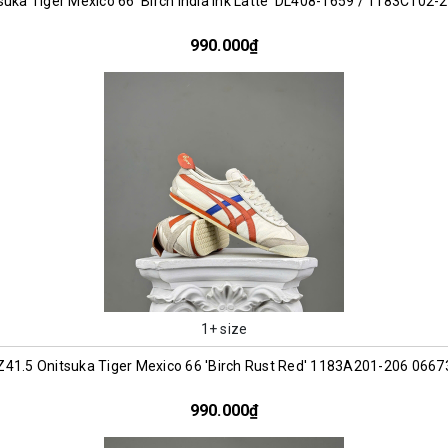
uka Tiger Mexico 66 'Birch India ink Latte' DL408-1659 / 1183C102
990.000₫
1+ size
Z41.5 Onitsuka Tiger Mexico 66 'Birch Rust Red' 1183A201-206 0667
990.000₫