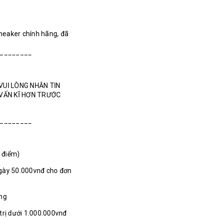
Sneaker chính hãng, đã
________
VUI LÒNG NHẮN TIN
 VẤN KĨ HƠN TRƯỚC
________
1 điểm)
gày 50.000vnđ cho đơn
ãng
 trị dưới 1.000.000vnđ