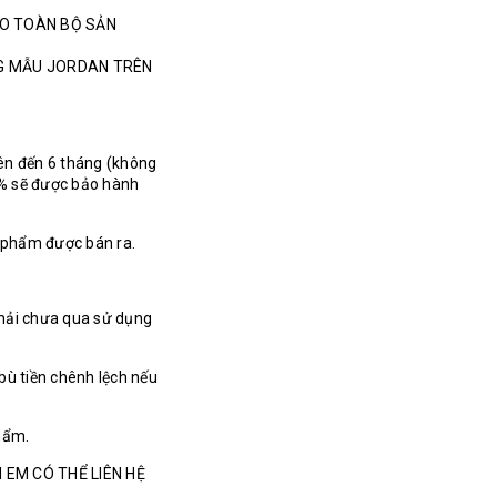
HO TOÀN BỘ SẢN
NG MẪU JORDAN TRÊN
ên đến 6 tháng (không
% sẽ được bảo hành
n phẩm được bán ra.
hải chưa qua sử dụng
bù tiền chênh lệch nếu
hẩm.
 EM CÓ THỂ LIÊN HỆ