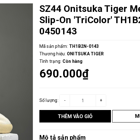
SZ44 Onitsuka Tiger M
Slip-On 'TriColor' TH1
0450143
Mã sản phẩm:
TH1B2N-0143
Thương hiệu:
ONITSUKA TIGER
Tình trạng:
Còn hàng
690.000₫
Số lượng:
-
+
M
THÊM VÀO GIỎ
Mô tả sản phẩm