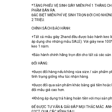
*TẶNG PHIẾU VỆ SINH GIÀY MIỄN PHÍ 1 THÁNG C
PHẨM BÁN RA.
ĐẶC BIỆT MIỄN PHÍ VỆ SINH TRỌN ĐỜI CHO NHỮ
2 TRIỆU.
CHÍNH SÁCH BẢO HÀNH:
+Tất cả mẫu giày 2hand đều được bảo hành keo l
áp dụng cho những mẫu SALE). Với giày new 100
keo 1 năm.
+Bảo hành chính hãng trọn đời cho tất cả các sả
ĐỔI HÀNG:
+Được đổi hàng nếu không vừa size / sản phẩm p
tình trạng giống như lúc nhận hàng.
+Được đổi qua sản phẩm khác bằng giá tiền hoặc 
đổi mẫu giá cao hơn.
+Không áp dụng trả hàng hoàn tiền với mọi sản p
ĐỂ ĐƯỢC TƯ VẤN & GIẢI ĐÁP MỌI THẮC MẮC. ANH
G2CT QUA CÁC KÊNH SAU.