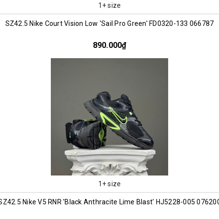
1+ size
SZ42.5 Nike Court Vision Low 'Sail Pro Green' FD0320-133 066787
890.000₫
1+ size
SZ42.5 Nike V5 RNR 'Black Anthracite Lime Blast' HJ5228-005 07620