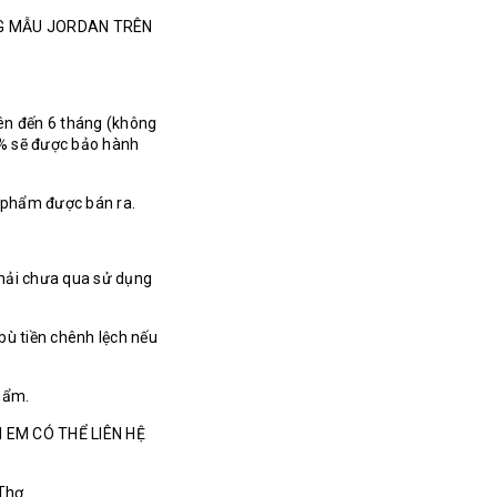
NG MẪU JORDAN TRÊN
ên đến 6 tháng (không
% sẽ được bảo hành
n phẩm được bán ra.
hải chưa qua sử dụng
bù tiền chênh lệch nếu
hẩm.
 EM CÓ THỂ LIÊN HỆ
 Thơ