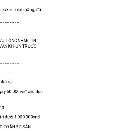
Sneaker chính hãng, đã
________
VUI LÒNG NHẮN TIN
 VẤN KĨ HƠN TRƯỚC
________
1 điểm)
gày 50.000vnđ cho đơn
ãng
 trị dưới 1.000.000vnđ
HO TOÀN BỘ SẢN