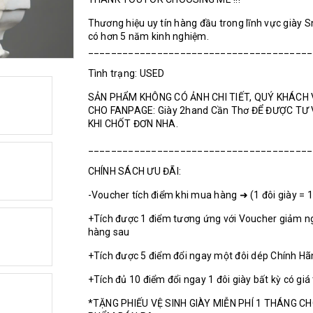
Thương hiệu uy tín hàng đầu trong lĩnh vực giày 
có hơn 5 năm kinh nghiệm.
_______________________________________
Tình trạng: USED
SẢN PHẨM KHÔNG CÓ ẢNH CHI TIẾT, QUÝ KHÁCH 
CHO FANPAGE: Giày 2hand Cần Thơ ĐỂ ĐƯỢC TƯ
KHI CHỐT ĐƠN NHA.
_______________________________________
CHÍNH SÁCH ƯU ĐÃI:
-Voucher tích điểm khi mua hàng ➜ (1 đôi giày = 
+Tích được 1 điểm tương ứng với Voucher giảm n
hàng sau
+Tích được 5 điểm đổi ngay một đôi dép Chính H
+Tích đủ 10 điểm đổi ngay 1 đôi giày bất kỳ có giá
*TẶNG PHIẾU VỆ SINH GIÀY MIỄN PHÍ 1 THÁNG C