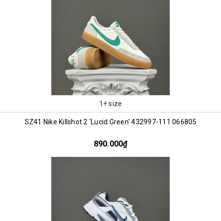
1+ size
SZ41 Nike Killshot 2 'Lucid Green' 432997-111 066805
890.000₫