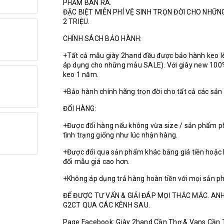
PHẨM BÁN RA.
ĐẶC BIỆT MIỄN PHÍ VỆ SINH TRỌN ĐỜI CHO NHỮ
2 TRIỆU.
CHÍNH SÁCH BẢO HÀNH:
+Tất cả mẫu giày 2hand đều được bảo hành keo l
áp dụng cho những mẫu SALE). Với giày new 100
keo 1 năm.
+Bảo hành chính hãng trọn đời cho tất cả các sả
ĐỔI HÀNG:
+Được đổi hàng nếu không vừa size / sản phẩm p
tình trạng giống như lúc nhận hàng.
+Được đổi qua sản phẩm khác bằng giá tiền hoặc 
đổi mẫu giá cao hơn.
+Không áp dụng trả hàng hoàn tiền với mọi sản p
ĐỂ ĐƯỢC TƯ VẤN & GIẢI ĐÁP MỌI THẮC MẮC. ANH
G2CT QUA CÁC KÊNH SAU.
Page Facebook: Giày 2hand Cần Thơ & Vans Cần