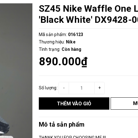
SZ45 Nike Waffle One 
'Black White' DX9428-
Mã sản phẩm:
016123
Thương hiệu:
Nike
Tình trạng:
Còn hàng
890.000₫
Số lượng:
-
+
M
THÊM VÀO GIỎ
Mô tả sản phẩm
THANK YOU FOR CHOOSING ME !!!