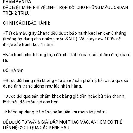
PHẨM BÁN RA.
ĐẶC BIỆT MIỄN PHÍ VỆ SINH TRỌN ĐỜI CHO NHỮNG MẪU JORDAN
TRÊN 2 TRIỆU.
CHÍNH SÁCH BẢO HÀNH:
+Tất cả mẫu giày 2hand đều được bảo hành keo lên đến 6 tháng
(không áp dụng cho những mẫu SALE). Với giày new 100% sẽ
được bảo hành keo 1 năm.
+Bảo hành chính hãng trọn đời cho tất cả các sản phẩm được bán
ra.
ĐỔI HÀNG:
+Được đổi hàng nếu không vừa size / sản phẩm phải chưa qua sử
dụng tình trạng giống như lúc nhận hàng.
+Được đổi qua sản phẩm khác bằng giá tiền hoặc bù tiền chênh
lệch nếu đổi mẫu giá cao hơn.
+Không áp dụng trả hàng hoàn tiền với mọi sản phẩm.
ĐỂ ĐƯỢC TƯ VẤN & GIẢI ĐÁP MỌI THẮC MẮC. ANH EM CÓ THỂ
LIÊN HỆ G2CT QUA CÁC KÊNH SAU.