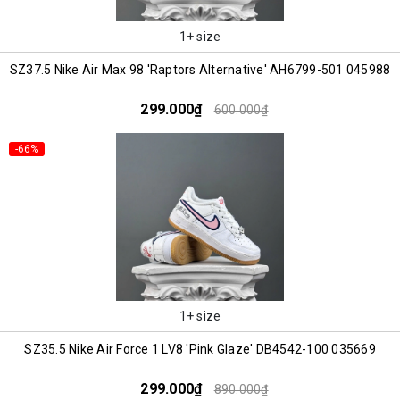
1+ size
SZ37.5 Nike Air Max 98 'Raptors Alternative' AH6799-501 045988
299.000₫
600.000₫
-66%
1+ size
SZ35.5 Nike Air Force 1 LV8 'Pink Glaze' DB4542-100 035669
299.000₫
890.000₫