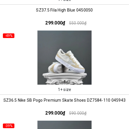
SZ37.5 Fila High Blue 0450050
299.000₫
550.000₫
-49%
1+ size
SZ36.5 Nike SB Pogo Premium Skate Shoes DZ7584-110 045943
299.000₫
590.000₫
-39%