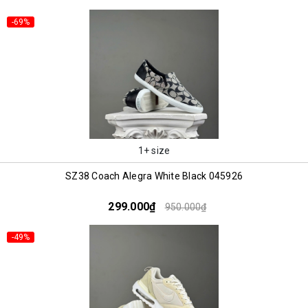
-69%
1+ size
SZ38 Coach Alegra White Black 045926
299.000₫
950.000₫
-49%