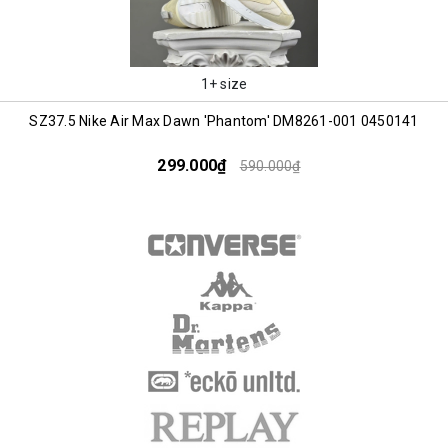
1+ size
SZ37.5 Nike Air Max Dawn 'Phantom' DM8261-001 0450141
299.000₫
590.000₫