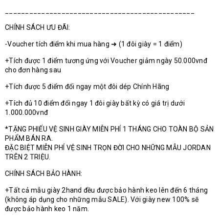
_______________________________________________
CHÍNH SÁCH ƯU ĐÃI:
-Voucher tích điểm khi mua hàng ➜ (1 đôi giày = 1 điểm)
+Tích được 1 điểm tương ứng với Voucher giảm ngày 50.000vnđ
cho đơn hàng sau
+Tích được 5 điểm đổi ngay một đôi dép Chính Hãng
+Tích đủ 10 điểm đổi ngay 1 đôi giày bất kỳ có giá trị dưới
1.000.000vnđ
*TẶNG PHIẾU VỆ SINH GIÀY MIỄN PHÍ 1 THÁNG CHO TOÀN BỘ SẢN
PHẨM BÁN RA.
ĐẶC BIỆT MIỄN PHÍ VỆ SINH TRỌN ĐỜI CHO NHỮNG MẪU JORDAN
TRÊN 2 TRIỆU.
CHÍNH SÁCH BẢO HÀNH:
+Tất cả mẫu giày 2hand đều được bảo hành keo lên đến 6 tháng
(không áp dụng cho những mẫu SALE). Với giày new 100% sẽ
được bảo hành keo 1 năm.