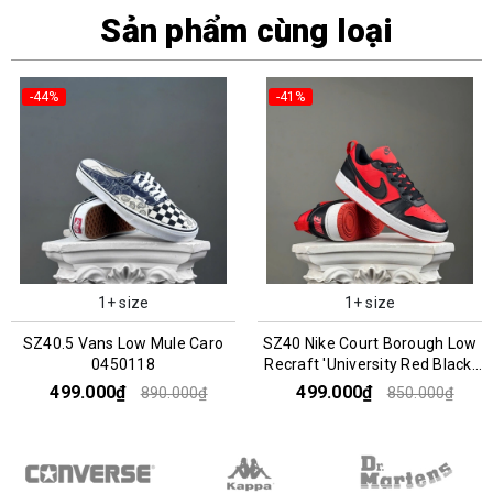
Sản phẩm cùng loại
-44%
-41%
1+ size
1+ size
SZ40.5 Vans Low Mule Caro
SZ40 Nike Court Borough Low
0450118
Recraft 'University Red Black'
DV5456-600 045352
499.000₫
499.000₫
890.000₫
850.000₫