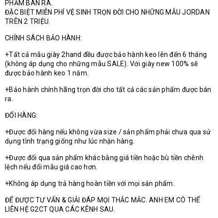
PHẨM BÁN RA.
ĐẶC BIỆT MIỄN PHÍ VỆ SINH TRỌN ĐỜI CHO NHỮNG MẪU JORDAN
TRÊN 2 TRIỆU.
CHÍNH SÁCH BẢO HÀNH:
+Tất cả mẫu giày 2hand đều được bảo hành keo lên đến 6 tháng
(không áp dụng cho những mẫu SALE). Với giày new 100% sẽ
được bảo hành keo 1 năm.
+Bảo hành chính hãng trọn đời cho tất cả các sản phẩm được bán
ra.
ĐỔI HÀNG:
+Được đổi hàng nếu không vừa size / sản phẩm phải chưa qua sử
dụng tình trạng giống như lúc nhận hàng.
+Được đổi qua sản phẩm khác bằng giá tiền hoặc bù tiền chênh
lệch nếu đổi mẫu giá cao hơn.
+Không áp dụng trả hàng hoàn tiền với mọi sản phẩm.
ĐỂ ĐƯỢC TƯ VẤN & GIẢI ĐÁP MỌI THẮC MẮC. ANH EM CÓ THỂ
LIÊN HỆ G2CT QUA CÁC KÊNH SAU.