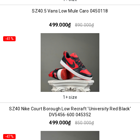
SZ40.5 Vans Low Mule Caro 0450118
499.000₫
890.000₫
-41%
1+ size
SZ40 Nike Court Borough Low Recraft 'University Red Black'
DV5456-600 045352
499.000₫
850.000₫
-47%