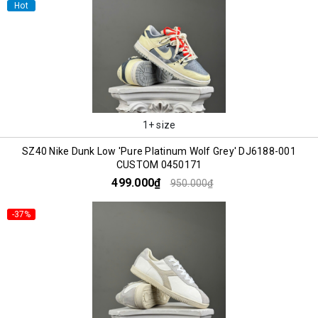
Hot
1+ size
SZ40 Nike Dunk Low 'Pure Platinum Wolf Grey' DJ6188-001
CUSTOM 0450171
499.000₫
950.000₫
-37%