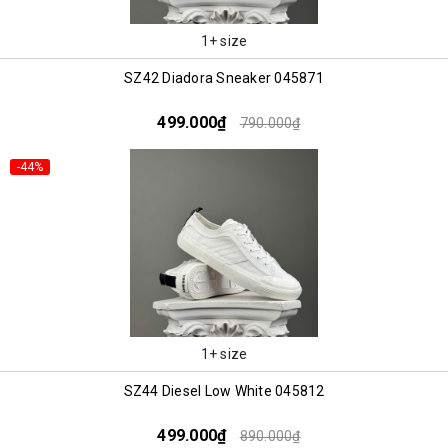
1+ size
SZ42 Diadora Sneaker 045871
499.000₫
790.000₫
-44%
1+ size
SZ44 Diesel Low White 045812
499.000₫
890.000₫