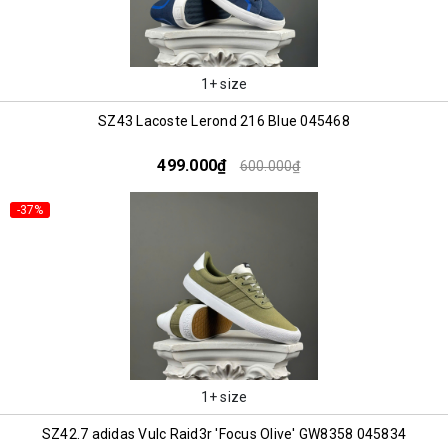
1+ size
SZ43 Lacoste Lerond 216 Blue 045468
499.000₫
600.000₫
-37%
1+ size
SZ42.7 adidas Vulc Raid3r 'Focus Olive' GW8358 045834