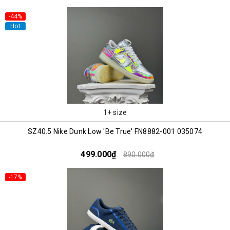
-44%
Hot
1+ size
SZ40.5 Nike Dunk Low 'Be True' FN8882-001 035074
499.000₫
890.000₫
-17%