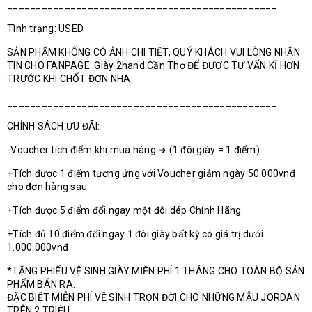
_______________________________________________
Tình trạng: USED
SẢN PHẨM KHÔNG CÓ ẢNH CHI TIẾT, QUÝ KHÁCH VUI LÒNG NHẮN
TIN CHO FANPAGE: Giày 2hand Cần Thơ ĐỂ ĐƯỢC TƯ VẤN KĨ HƠN
TRƯỚC KHI CHỐT ĐƠN NHA.
_______________________________________________
CHÍNH SÁCH ƯU ĐÃI:
-Voucher tích điểm khi mua hàng ➜ (1 đôi giày = 1 điểm)
+Tích được 1 điểm tương ứng với Voucher giảm ngày 50.000vnđ
cho đơn hàng sau
+Tích được 5 điểm đổi ngay một đôi dép Chính Hãng
+Tích đủ 10 điểm đổi ngay 1 đôi giày bất kỳ có giá trị dưới
1.000.000vnđ
*TẶNG PHIẾU VỆ SINH GIÀY MIỄN PHÍ 1 THÁNG CHO TOÀN BỘ SẢN
PHẨM BÁN RA.
ĐẶC BIỆT MIỄN PHÍ VỆ SINH TRỌN ĐỜI CHO NHỮNG MẪU JORDAN
TRÊN 2 TRIỆU.