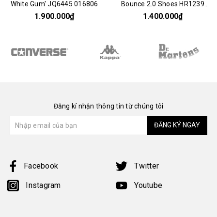
White Gum' JQ6445 016806
Bounce 2.0 Shoes HR1239
075005
1.900.000₫
1.400.000₫
Đăng kí nhận thông tin từ chúng tôi
ĐĂNG KÝ NGAY
Facebook
Twitter
Instagram
Youtube