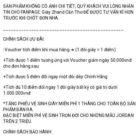
SẢN PHẨM KHÔNG CÓ ẢNH CHI TIẾT, QUÝ KHÁCH VUI LÒNG NHẮN
TIN CHO FANPAGE: Giày 2hand Cần Thơ ĐỂ ĐƯỢC TƯ VẤN KĨ HƠN
TRƯỚC KHI CHỐT ĐƠN NHA.
_______________________________________________
CHÍNH SÁCH ƯU ĐÃI:
-Voucher tích điểm khi mua hàng ➜ (1 đôi giày = 1 điểm)
+Tích được 1 điểm tương ứng với Voucher giảm ngày 50.000vnđ
cho đơn hàng sau
+Tích được 5 điểm đổi ngay một đôi dép Chính Hãng
+Tích đủ 10 điểm đổi ngay 1 đôi giày bất kỳ có giá trị dưới
1.000.000vnđ
*TẶNG PHIẾU VỆ SINH GIÀY MIỄN PHÍ 1 THÁNG CHO TOÀN BỘ SẢN
PHẨM BÁN RA.
ĐẶC BIỆT MIỄN PHÍ VỆ SINH TRỌN ĐỜI CHO NHỮNG MẪU JORDAN
TRÊN 2 TRIỆU.
CHÍNH SÁCH BẢO HÀNH: