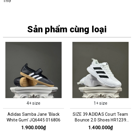
Thơ
Sản phẩm cùng loại
4+ size
1+ size
Adidas Samba Jane 'Black
SIZE 39 ADIDAS Court Team
White Gum' JQ6445 016806
Bounce 2.0 Shoes HR1239
075005
1.900.000₫
1.400.000₫