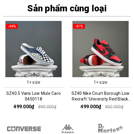
Sản phẩm cùng loại
-44%
-41%
1+ size
1+ size
SZ40.5 Vans Low Mule Caro
SZ40 Nike Court Borough Low
0450118
Recraft 'University Red Black'
DV5456-600 045352
499.000₫
499.000₫
890.000₫
850.000₫