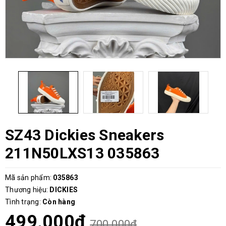
SZ43 Dickies Sneakers
211N50LXS13 035863
Mã sản phẩm:
035863
Thương hiệu:
DICKIES
Tình trạng:
Còn hàng
499.000₫
700.000₫