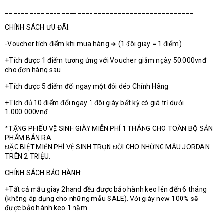
_______________________________________________
CHÍNH SÁCH ƯU ĐÃI:
-Voucher tích điểm khi mua hàng ➜ (1 đôi giày = 1 điểm)
+Tích được 1 điểm tương ứng với Voucher giảm ngày 50.000vnđ
cho đơn hàng sau
+Tích được 5 điểm đổi ngay một đôi dép Chính Hãng
+Tích đủ 10 điểm đổi ngay 1 đôi giày bất kỳ có giá trị dưới
1.000.000vnđ
*TẶNG PHIẾU VỆ SINH GIÀY MIỄN PHÍ 1 THÁNG CHO TOÀN BỘ SẢN
PHẨM BÁN RA.
ĐẶC BIỆT MIỄN PHÍ VỆ SINH TRỌN ĐỜI CHO NHỮNG MẪU JORDAN
TRÊN 2 TRIỆU.
CHÍNH SÁCH BẢO HÀNH:
+Tất cả mẫu giày 2hand đều được bảo hành keo lên đến 6 tháng
(không áp dụng cho những mẫu SALE). Với giày new 100% sẽ
được bảo hành keo 1 năm.