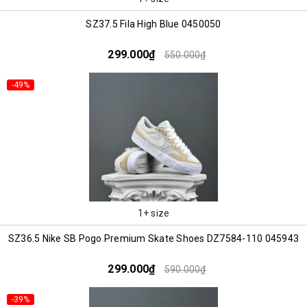
SZ37.5 Fila High Blue 0450050
299.000₫
550.000₫
-49%
1+ size
SZ36.5 Nike SB Pogo Premium Skate Shoes DZ7584-110 045943
299.000₫
590.000₫
-39%