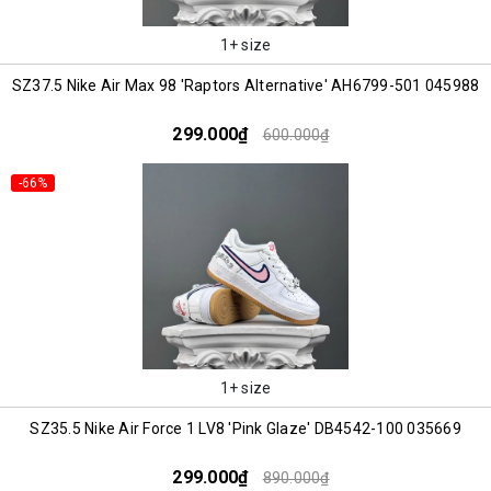
1+ size
SZ37.5 Nike Air Max 98 'Raptors Alternative' AH6799-501 045988
299.000₫
600.000₫
-66%
1+ size
SZ35.5 Nike Air Force 1 LV8 'Pink Glaze' DB4542-100 035669
299.000₫
890.000₫