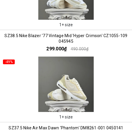
1+ size
SZ38.5 Nike Blazer '77 Vintage Mid 'Hyper Crimson' CZ1055-109
045945
299.000₫
490.000₫
-49%
1+ size
SZ37.5 Nike Air Max Dawn 'Phantom' DM8261-001 0450141