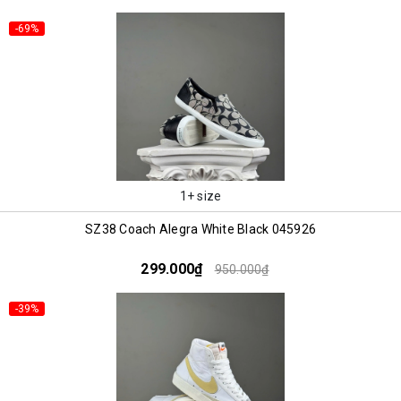
-69%
1+ size
SZ38 Coach Alegra White Black 045926
299.000₫
950.000₫
-39%