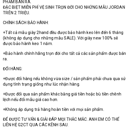
PHẨM BÁN RA.
ĐẶC BIỆT MIỄN PHÍ VỆ SINH TRỌN ĐỜI CHO NHỮNG MẪU JORDAN
TRÊN 2 TRIỆU.
CHÍNH SÁCH BẢO HÀNH:
+Tất cả mẫu giày 2hand đều được bảo hành keo lên đến 6 tháng
(không áp dụng cho những mẫu SALE). Với giày new 100% sẽ
được bảo hành keo 1 năm.
+Bảo hành chính hãng trọn đời cho tất cả các sản phẩm được bán
ra.
ĐỔI HÀNG:
+Được đổi hàng nếu không vừa size / sản phẩm phải chưa qua sử
dụng tình trạng giống như lúc nhận hàng.
+Được đổi qua sản phẩm khác bằng giá tiền hoặc bù tiền chênh
lệch nếu đổi mẫu giá cao hơn.
+Không áp dụng trả hàng hoàn tiền với mọi sản phẩm.
ĐỂ ĐƯỢC TƯ VẤN & GIẢI ĐÁP MỌI THẮC MẮC. ANH EM CÓ THỂ
LIÊN HỆ G2CT QUA CÁC KÊNH SAU.