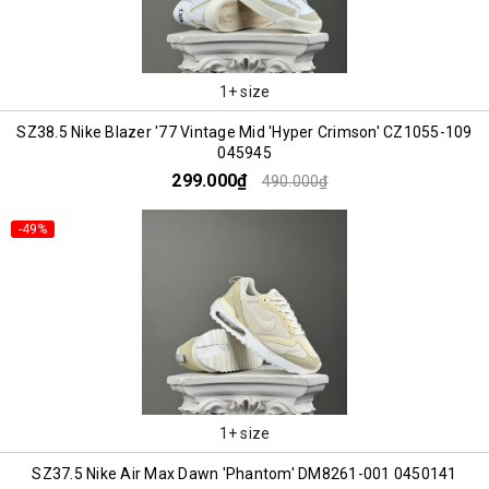
1+ size
SZ38.5 Nike Blazer '77 Vintage Mid 'Hyper Crimson' CZ1055-109
045945
299.000₫
490.000₫
-49%
1+ size
SZ37.5 Nike Air Max Dawn 'Phantom' DM8261-001 0450141