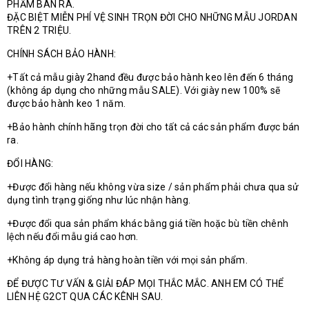
PHẨM BÁN RA.
ĐẶC BIỆT MIỄN PHÍ VỆ SINH TRỌN ĐỜI CHO NHỮNG MẪU JORDAN
TRÊN 2 TRIỆU.
CHÍNH SÁCH BẢO HÀNH:
+Tất cả mẫu giày 2hand đều được bảo hành keo lên đến 6 tháng
(không áp dụng cho những mẫu SALE). Với giày new 100% sẽ
được bảo hành keo 1 năm.
+Bảo hành chính hãng trọn đời cho tất cả các sản phẩm được bán
ra.
ĐỔI HÀNG:
+Được đổi hàng nếu không vừa size / sản phẩm phải chưa qua sử
dụng tình trạng giống như lúc nhận hàng.
+Được đổi qua sản phẩm khác bằng giá tiền hoặc bù tiền chênh
lệch nếu đổi mẫu giá cao hơn.
+Không áp dụng trả hàng hoàn tiền với mọi sản phẩm.
ĐỂ ĐƯỢC TƯ VẤN & GIẢI ĐÁP MỌI THẮC MẮC. ANH EM CÓ THỂ
LIÊN HỆ G2CT QUA CÁC KÊNH SAU.