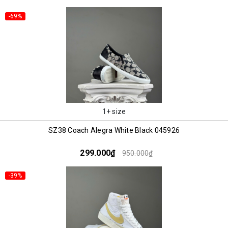
-69%
1+ size
SZ38 Coach Alegra White Black 045926
299.000₫
950.000₫
-39%