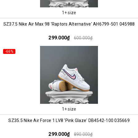
1+ size
SZ37.5 Nike Air Max 98 'Raptors Alternative' AH6799-501 045988
299.000₫
600.000₫
-66%
1+ size
SZ35.5 Nike Air Force 1 LV8 'Pink Glaze' DB4542-100 035669
299.000₫
890.000₫