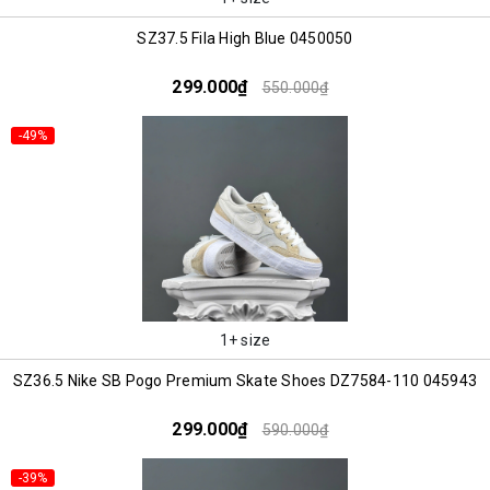
SZ37.5 Fila High Blue 0450050
299.000₫
550.000₫
-49%
1+ size
SZ36.5 Nike SB Pogo Premium Skate Shoes DZ7584-110 045943
299.000₫
590.000₫
-39%