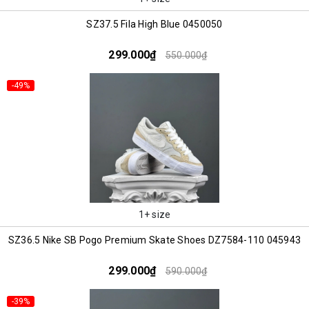
SZ37.5 Fila High Blue 0450050
299.000₫
550.000₫
-49%
1+ size
SZ36.5 Nike SB Pogo Premium Skate Shoes DZ7584-110 045943
299.000₫
590.000₫
-39%