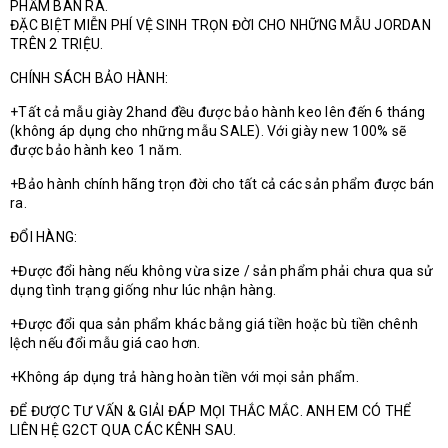
PHẨM BÁN RA.
ĐẶC BIỆT MIỄN PHÍ VỆ SINH TRỌN ĐỜI CHO NHỮNG MẪU JORDAN
TRÊN 2 TRIỆU.
CHÍNH SÁCH BẢO HÀNH:
+Tất cả mẫu giày 2hand đều được bảo hành keo lên đến 6 tháng
(không áp dụng cho những mẫu SALE). Với giày new 100% sẽ
được bảo hành keo 1 năm.
+Bảo hành chính hãng trọn đời cho tất cả các sản phẩm được bán
ra.
ĐỔI HÀNG:
+Được đổi hàng nếu không vừa size / sản phẩm phải chưa qua sử
dụng tình trạng giống như lúc nhận hàng.
+Được đổi qua sản phẩm khác bằng giá tiền hoặc bù tiền chênh
lệch nếu đổi mẫu giá cao hơn.
+Không áp dụng trả hàng hoàn tiền với mọi sản phẩm.
ĐỂ ĐƯỢC TƯ VẤN & GIẢI ĐÁP MỌI THẮC MẮC. ANH EM CÓ THỂ
LIÊN HỆ G2CT QUA CÁC KÊNH SAU.