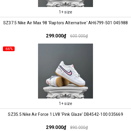
1+ size
SZ37.5 Nike Air Max 98 'Raptors Alternative' AH6799-501 045988
299.000₫
600.000₫
-66%
1+ size
SZ35.5 Nike Air Force 1 LV8 'Pink Glaze' DB4542-100 035669
299.000₫
890.000₫