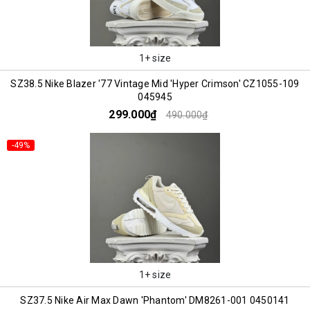
1+ size
SZ38.5 Nike Blazer '77 Vintage Mid 'Hyper Crimson' CZ1055-109
045945
299.000₫
490.000₫
-49%
1+ size
SZ37.5 Nike Air Max Dawn 'Phantom' DM8261-001 0450141