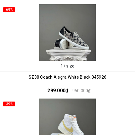
-69%
1+ size
SZ38 Coach Alegra White Black 045926
299.000₫
950.000₫
-39%