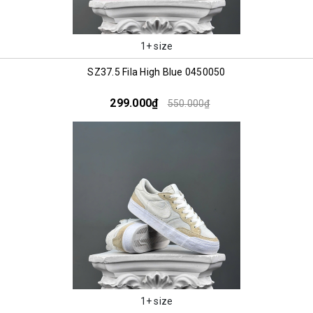
1+ size
SZ37.5 Fila High Blue 0450050
299.000₫
550.000₫
1+ size