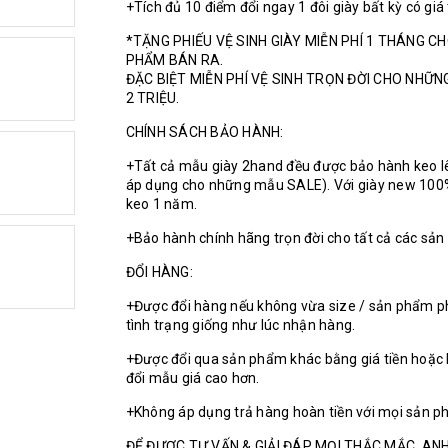
+Tích đủ 10 điểm đổi ngay 1 đôi giày bất kỳ có giá
*TẶNG PHIẾU VỆ SINH GIÀY MIỄN PHÍ 1 THÁNG C
PHẨM BÁN RA.
ĐẶC BIỆT MIỄN PHÍ VỆ SINH TRỌN ĐỜI CHO NHỮ
2 TRIỆU.
CHÍNH SÁCH BẢO HÀNH:
+Tất cả mẫu giày 2hand đều được bảo hành keo l
áp dụng cho những mẫu SALE). Với giày new 100
keo 1 năm.
+Bảo hành chính hãng trọn đời cho tất cả các sả
ĐỔI HÀNG:
+Được đổi hàng nếu không vừa size / sản phẩm p
tình trạng giống như lúc nhận hàng.
+Được đổi qua sản phẩm khác bằng giá tiền hoặc 
đổi mẫu giá cao hơn.
+Không áp dụng trả hàng hoàn tiền với mọi sản p
ĐỂ ĐƯỢC TƯ VẤN & GIẢI ĐÁP MỌI THẮC MẮC. ANH