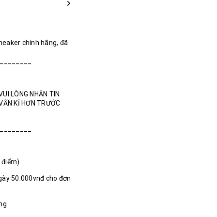
Sneaker chính hãng, đã
_________
VUI LÒNG NHẮN TIN
 VẤN KĨ HƠN TRƯỚC
________
1 điểm)
gày 50.000vnđ cho đơn
ãng