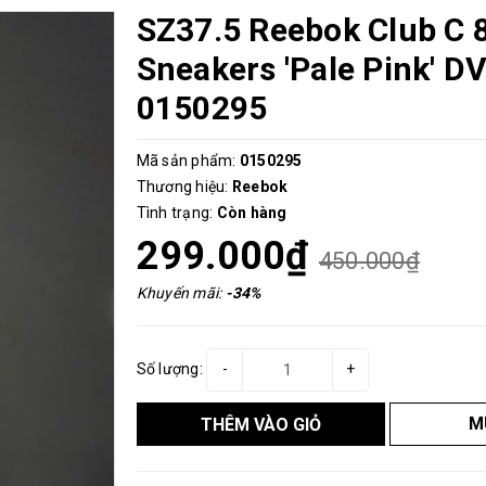
SZ37.5 Reebok Club C 
Sneakers 'Pale Pink' D
0150295
Mã sản phẩm:
0150295
Thương hiệu:
Reebok
Tình trạng:
Còn hàng
299.000₫
450.000₫
Khuyến mãi:
-34%
Số lượng:
-
+
M
THÊM VÀO GIỎ