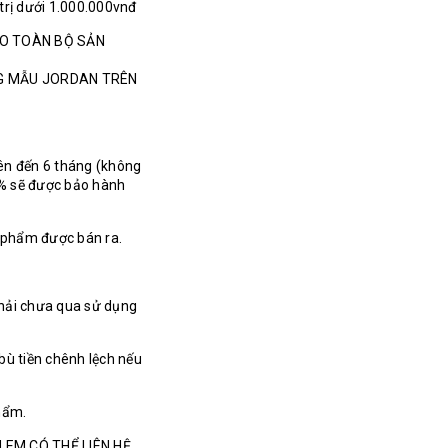
 trị dưới 1.000.000vnđ
HO TOÀN BỘ SẢN
NG MẪU JORDAN TRÊN
ên đến 6 tháng (không
% sẽ được bảo hành
n phẩm được bán ra.
hải chưa qua sử dụng
bù tiền chênh lệch nếu
hẩm.
 EM CÓ THỂ LIÊN HỆ