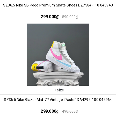
SZ36.5 Nike SB Pogo Premium Skate Shoes DZ7584-110 045943
299.000₫
590.000₫
1+ size
SZ36.5 Nike Blazer Mid '77 Vintage 'Pastel' DA4295-100 045964
299.000₫
490.000₫